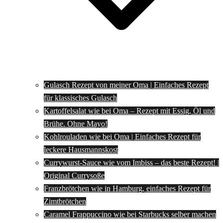
Gulasch Rezept von meiner Oma | Einfaches Rezept
für klassisches Gulasch
Kartoffelsalat wie bei Oma – Rezept mit Essig, Öl und
Brühe. Ohne Mayo!
Kohlrouladen wie bei Oma | Einfaches Rezept für
leckere Hausmannskost
Currywurst-Sauce wie vom Imbiss – das beste Rezept! |
Original Currysoße
Franzbrötchen wie in Hamburg, einfaches Rezept für
Zimtbrötchen
Caramel Frappuccino wie bei Starbucks selber machen