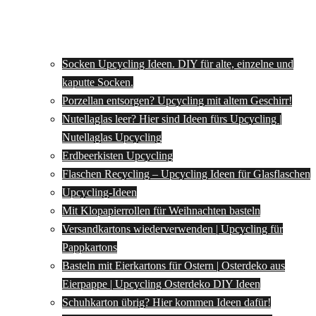
Socken Upcycling Ideen. DIY für alte, einzelne und
kaputte Socken.
Porzellan entsorgen? Upcycling mit altem Geschirr!
Nutellaglas leer? Hier sind Ideen fürs Upcycling |
Nutellaglas Upcycling
Erdbeerkisten Upcycling
Flaschen Recycling – Upcycling Ideen für Glasflaschen
Upcycling-Ideen
Mit Klopapierrollen für Weihnachten basteln
Versandkartons wiederverwenden | Upcycling für
Pappkartons
Basteln mit Eierkartons für Ostern | Osterdeko aus
Eierpappe | Upcycling Osterdeko DIY Ideen
Schuhkarton übrig? Hier kommen Ideen dafür!