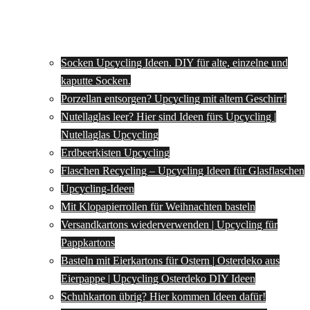
Socken Upcycling Ideen. DIY für alte, einzelne und
kaputte Socken.
Porzellan entsorgen? Upcycling mit altem Geschirr!
Nutellaglas leer? Hier sind Ideen fürs Upcycling |
Nutellaglas Upcycling
Erdbeerkisten Upcycling
Flaschen Recycling – Upcycling Ideen für Glasflaschen
Upcycling-Ideen
Mit Klopapierrollen für Weihnachten basteln
Versandkartons wiederverwenden | Upcycling für
Pappkartons
Basteln mit Eierkartons für Ostern | Osterdeko aus
Eierpappe | Upcycling Osterdeko DIY Ideen
Schuhkarton übrig? Hier kommen Ideen dafür!