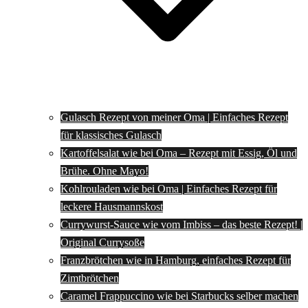
Gulasch Rezept von meiner Oma | Einfaches Rezept
für klassisches Gulasch
Kartoffelsalat wie bei Oma – Rezept mit Essig, Öl und
Brühe. Ohne Mayo!
Kohlrouladen wie bei Oma | Einfaches Rezept für
leckere Hausmannskost
Currywurst-Sauce wie vom Imbiss – das beste Rezept! |
Original Currysoße
Franzbrötchen wie in Hamburg, einfaches Rezept für
Zimtbrötchen
Caramel Frappuccino wie bei Starbucks selber machen