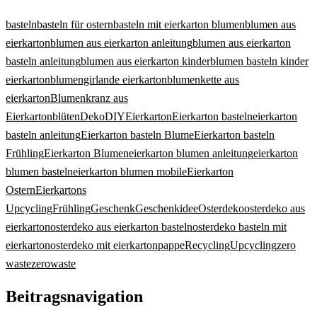
basteln
basteln für ostern
basteln mit eierkarton blumen
blumen aus
eierkarton
blumen aus eierkarton anleitung
blumen aus eierkarton
basteln anleitung
blumen aus eierkarton kinder
blumen basteln kinder
eierkarton
blumengirlande eierkarton
blumenkette aus
eierkarton
Blumenkranz aus
Eierkarton
blüten
Deko
DIY
Eierkarton
Eierkarton basteln
eierkarton
basteln anleitung
Eierkarton basteln Blume
Eierkarton basteln
Frühling
Eierkarton Blumen
eierkarton blumen anleitung
eierkarton
blumen basteln
eierkarton blumen mobile
Eierkarton
Ostern
Eierkartons
Upcycling
Frühling
Geschenk
Geschenkidee
Osterdeko
osterdeko aus
eierkarton
osterdeko aus eierkarton basteln
osterdeko basteln mit
eierkarton
osterdeko mit eierkarton
pappe
Recycling
Upcycling
zero
waste
zerowaste
Beitragsnavigation