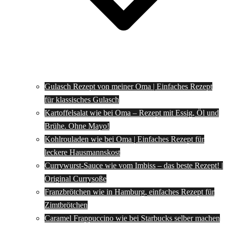
Gulasch Rezept von meiner Oma | Einfaches Rezept
für klassisches Gulasch
Kartoffelsalat wie bei Oma – Rezept mit Essig, Öl und
Brühe. Ohne Mayo!
Kohlrouladen wie bei Oma | Einfaches Rezept für
leckere Hausmannskost
Currywurst-Sauce wie vom Imbiss – das beste Rezept! |
Original Currysoße
Franzbrötchen wie in Hamburg, einfaches Rezept für
Zimtbrötchen
Caramel Frappuccino wie bei Starbucks selber machen