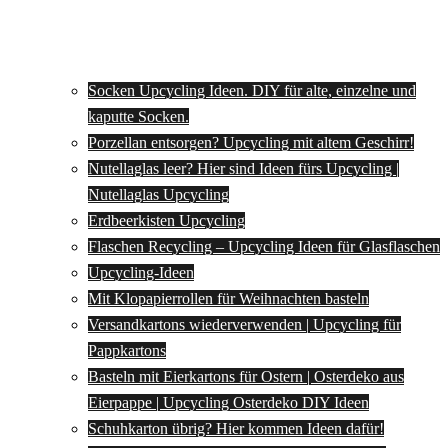
Socken Upcycling Ideen. DIY für alte, einzelne und
kaputte Socken.
Porzellan entsorgen? Upcycling mit altem Geschirr!
Nutellaglas leer? Hier sind Ideen fürs Upcycling |
Nutellaglas Upcycling
Erdbeerkisten Upcycling
Flaschen Recycling – Upcycling Ideen für Glasflaschen
Upcycling-Ideen
Mit Klopapierrollen für Weihnachten basteln
Versandkartons wiederverwenden | Upcycling für
Pappkartons
Basteln mit Eierkartons für Ostern | Osterdeko aus
Eierpappe | Upcycling Osterdeko DIY Ideen
Schuhkarton übrig? Hier kommen Ideen dafür!