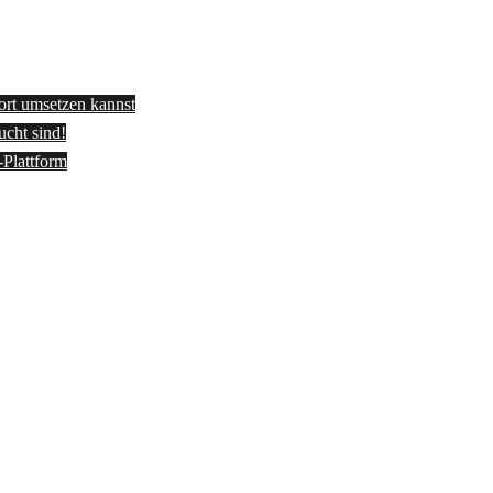
fort umsetzen kannst
ucht sind!
-Plattform