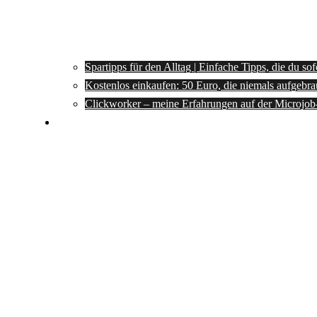
Spartipps für den Alltag | Einfache Tipps, die du so
Kostenlos einkaufen: 50 Euro, die niemals aufgebra
Clickworker – meine Erfahrungen auf der Microjob
Rezepte