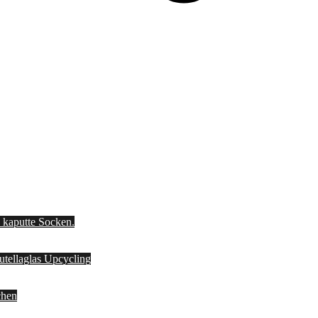
d kaputte Socken.
Nutellaglas Upcycling
chen