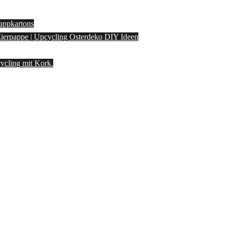
appkartons
 Eierpappe | Upcycling Osterdeko DIY Ideen
ycling mit Kork.