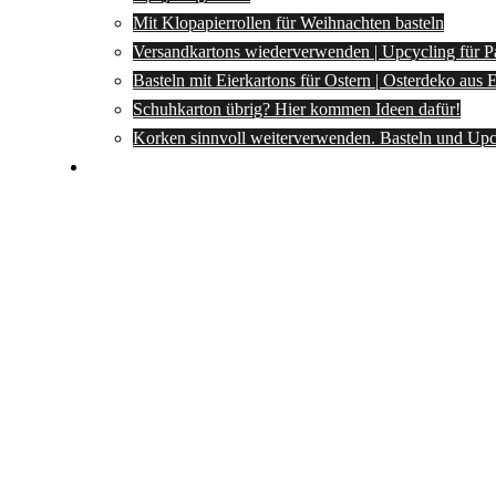
Mit Klopapierrollen für Weihnachten basteln
Versandkartons wiederverwenden | Upcycling für P
Basteln mit Eierkartons für Ostern | Osterdeko aus
Schuhkarton übrig? Hier kommen Ideen dafür!
Korken sinnvoll weiterverwenden. Basteln und Upc
Spartipps