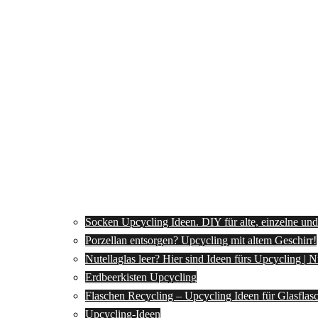
Socken Upcycling Ideen. DIY für alte, einzelne un
Porzellan entsorgen? Upcycling mit altem Geschirr!
Nutellaglas leer? Hier sind Ideen fürs Upcycling | 
Erdbeerkisten Upcycling
Flaschen Recycling – Upcycling Ideen für Glasflas
Upcycling-Ideen