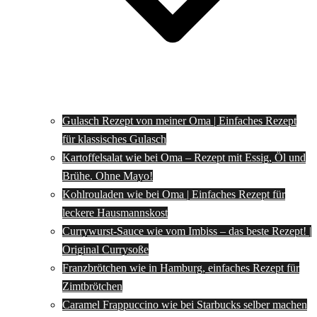
Gulasch Rezept von meiner Oma | Einfaches Rezept
für klassisches Gulasch
Kartoffelsalat wie bei Oma – Rezept mit Essig, Öl und
Brühe. Ohne Mayo!
Kohlrouladen wie bei Oma | Einfaches Rezept für
leckere Hausmannskost
Currywurst-Sauce wie vom Imbiss – das beste Rezept! |
Original Currysoße
Franzbrötchen wie in Hamburg, einfaches Rezept für
Zimtbrötchen
Caramel Frappuccino wie bei Starbucks selber machen