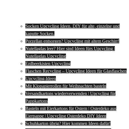
Socken Upcycling Ideen. DIY für alte, einzelne und
kaputte Socken.
Porzellan entsorgen? Upcycling mit altem Geschirr!
Nutellaglas leer? Hier sind Ideen fürs Upcycling |
Nutellaglas Upcycling
Erdbeerkisten Upcycling
Flaschen Recycling – Upcycling Ideen für Glasflaschen
Upcycling-Ideen
Mit Klopapierrollen für Weihnachten basteln
Versandkartons wiederverwenden | Upcycling für
Pappkartons
Basteln mit Eierkartons für Ostern | Osterdeko aus
Eierpappe | Upcycling Osterdeko DIY Ideen
Schuhkarton übrig? Hier kommen Ideen dafür!