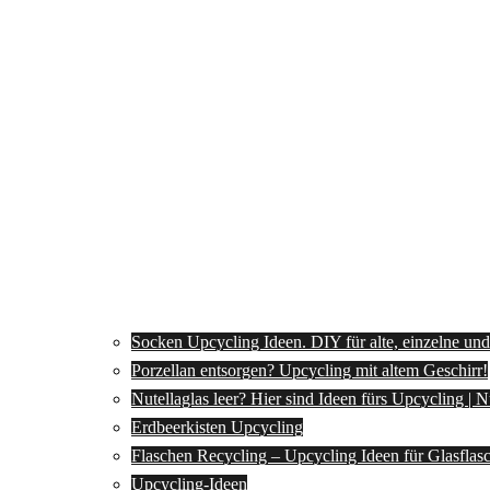
Socken Upcycling Ideen. DIY für alte, einzelne un
Porzellan entsorgen? Upcycling mit altem Geschirr!
Nutellaglas leer? Hier sind Ideen fürs Upcycling | 
Erdbeerkisten Upcycling
Flaschen Recycling – Upcycling Ideen für Glasflas
Upcycling-Ideen