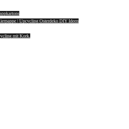
appkartons
 Eierpappe | Upcycling Osterdeko DIY Ideen
ycling mit Kork.