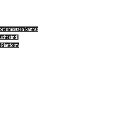
fort umsetzen kannst
ucht sind!
-Plattform