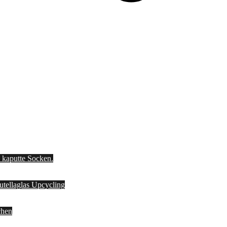
d kaputte Socken.
Nutellaglas Upcycling
chen