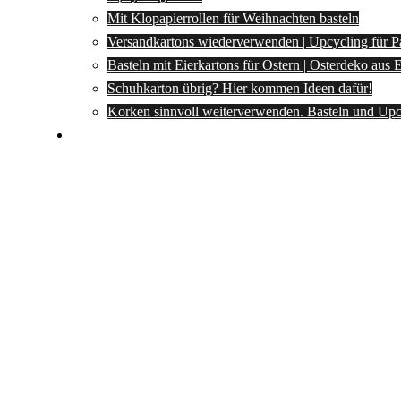
Mit Klopapierrollen für Weihnachten basteln
Versandkartons wiederverwenden | Upcycling für P
Basteln mit Eierkartons für Ostern | Osterdeko aus
Schuhkarton übrig? Hier kommen Ideen dafür!
Korken sinnvoll weiterverwenden. Basteln und Upc
Spartipps