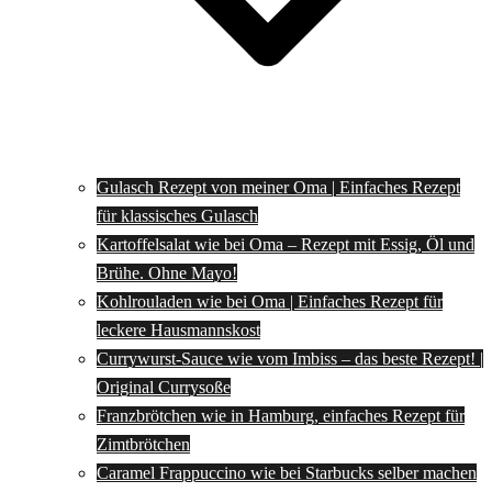
Gulasch Rezept von meiner Oma | Einfaches Rezept
für klassisches Gulasch
Kartoffelsalat wie bei Oma – Rezept mit Essig, Öl und
Brühe. Ohne Mayo!
Kohlrouladen wie bei Oma | Einfaches Rezept für
leckere Hausmannskost
Currywurst-Sauce wie vom Imbiss – das beste Rezept! |
Original Currysoße
Franzbrötchen wie in Hamburg, einfaches Rezept für
Zimtbrötchen
Caramel Frappuccino wie bei Starbucks selber machen