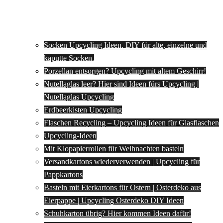
Socken Upcycling Ideen. DIY für alte, einzelne und
kaputte Socken.
Porzellan entsorgen? Upcycling mit altem Geschirr!
Nutellaglas leer? Hier sind Ideen fürs Upcycling |
Nutellaglas Upcycling
Erdbeerkisten Upcycling
Flaschen Recycling – Upcycling Ideen für Glasflaschen
Upcycling-Ideen
Mit Klopapierrollen für Weihnachten basteln
Versandkartons wiederverwenden | Upcycling für
Pappkartons
Basteln mit Eierkartons für Ostern | Osterdeko aus
Eierpappe | Upcycling Osterdeko DIY Ideen
Schuhkarton übrig? Hier kommen Ideen dafür!