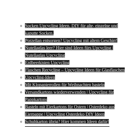
Socken Upcycling Ideen. DIY für alte, einzelne und
kaputte Socken.
Porzellan entsorgen? Upcycling mit altem Geschirr!
Nutellaglas leer? Hier sind Ideen fürs Upcycling |
Nutellaglas Upcycling
Erdbeerkisten Upcycling
Flaschen Recycling – Upcycling Ideen für Glasflaschen
Upcycling-Ideen
Mit Klopapierrollen für Weihnachten basteln
Versandkartons wiederverwenden | Upcycling für
Pappkartons
Basteln mit Eierkartons für Ostern | Osterdeko aus
Eierpappe | Upcycling Osterdeko DIY Ideen
Schuhkarton übrig? Hier kommen Ideen dafür!