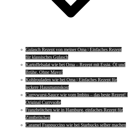
Gulasch Rezept von meiner Oma | Einfaches Rezept
für klassisches Gulasch
Kartoffelsalat wie bei Oma – Rezept mit Essig, Öl und
Brühe. Ohne Mayo!
Kohlrouladen wie bei Oma | Einfaches Rezept für
leckere Hausmannskost
Currywurst-Sauce wie vom Imbiss – das beste Rezept! |
Original Currysoße
Franzbrötchen wie in Hamburg, einfaches Rezept für
Zimtbrötchen
Caramel Frappuccino wie bei Starbucks selber machen