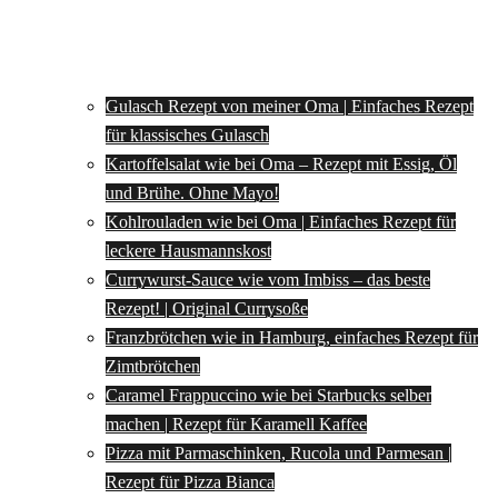
Gulasch Rezept von meiner Oma | Einfaches Rezept
für klassisches Gulasch
Kartoffelsalat wie bei Oma – Rezept mit Essig, Öl
und Brühe. Ohne Mayo!
Kohlrouladen wie bei Oma | Einfaches Rezept für
leckere Hausmannskost
Currywurst-Sauce wie vom Imbiss – das beste
Rezept! | Original Currysoße
Franzbrötchen wie in Hamburg, einfaches Rezept für
Zimtbrötchen
Caramel Frappuccino wie bei Starbucks selber
machen | Rezept für Karamell Kaffee
Pizza mit Parmaschinken, Rucola und Parmesan |
Rezept für Pizza Bianca