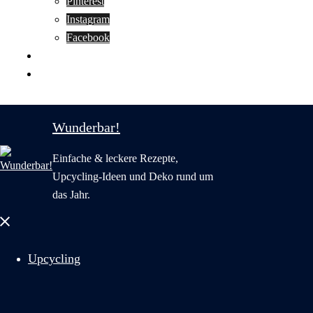
Pinterest
Instagram
Facebook
Motivation
Wunderbar in English
Wunderbar!
Einfache & leckere Rezepte,
Upcycling-Ideen und Deko rund um
das Jahr.
Menü
schließen
Upcycling