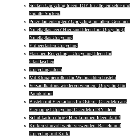
Socken Upcycling Ideen. DIY für alte, einzelne und
kaputte Socken.
Porzellan entsorgen? Upcycling mit altem Geschirr!
Nutellaglas leer? Hier sind Ideen fürs Upcycling |
Nutellaglas Upcycling
Erdbeerkisten Upcycling
Flaschen Recycling – Upcycling Ideen für
Glasflaschen
Upcycling-Ideen
Mit Klopapierrollen für Weihnachten basteln
Versandkartons wiederverwenden | Upcycling für
Pappkartons
Basteln mit Eierkartons für Ostern | Osterdeko aus
Eierpappe | Upcycling Osterdeko DIY Ideen
Schuhkarton übrig? Hier kommen Ideen dafür!
Korken sinnvoll weiterverwenden. Basteln und
Upcycling mit Kork.