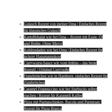
Gulasch Rezept von meiner Oma | Einfaches Rezept
für klassisches Gulasch
Kartoffelsalat wie bei Oma – Rezept mit Essig, Öl
und Brühe. Ohne Mayo!
Kohlrouladen wie bei Oma | Einfaches Rezept für
leckere Hausmannskost
Currywurst-Sauce wie vom Imbiss – das beste
Rezept! | Original Currysoße
Franzbrötchen wie in Hamburg, einfaches Rezept für
Zimtbrötchen
Caramel Frappuccino wie bei Starbucks selber
machen | Rezept für Karamell Kaffee
Pizza mit Parmaschinken, Rucola und Parmesan |
Rezept für Pizza Bianca