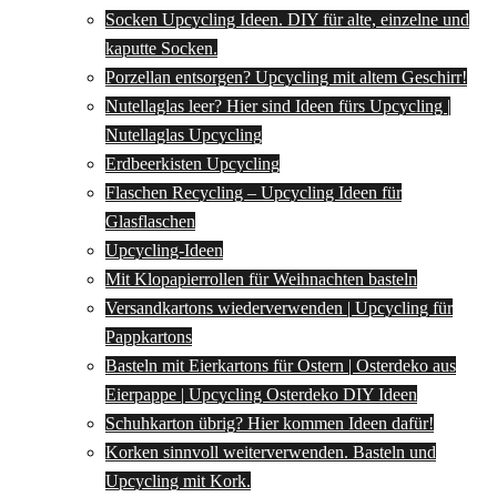
Socken Upcycling Ideen. DIY für alte, einzelne und
kaputte Socken.
Porzellan entsorgen? Upcycling mit altem Geschirr!
Nutellaglas leer? Hier sind Ideen fürs Upcycling |
Nutellaglas Upcycling
Erdbeerkisten Upcycling
Flaschen Recycling – Upcycling Ideen für
Glasflaschen
Upcycling-Ideen
Mit Klopapierrollen für Weihnachten basteln
Versandkartons wiederverwenden | Upcycling für
Pappkartons
Basteln mit Eierkartons für Ostern | Osterdeko aus
Eierpappe | Upcycling Osterdeko DIY Ideen
Schuhkarton übrig? Hier kommen Ideen dafür!
Korken sinnvoll weiterverwenden. Basteln und
Upcycling mit Kork.