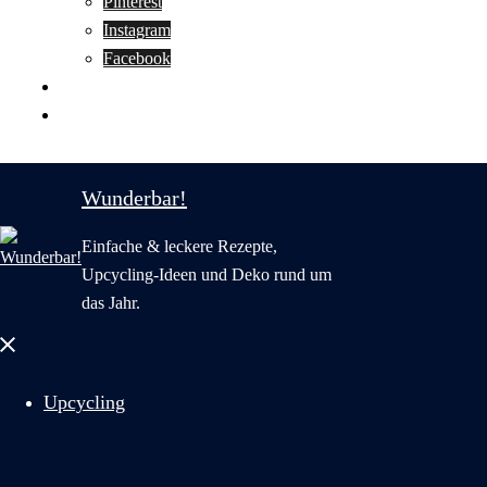
Pinterest
Instagram
Facebook
Motivation
Wunderbar in English
Wunderbar!
Einfache & leckere Rezepte,
Upcycling-Ideen und Deko rund um
das Jahr.
Menü
schließen
Upcycling