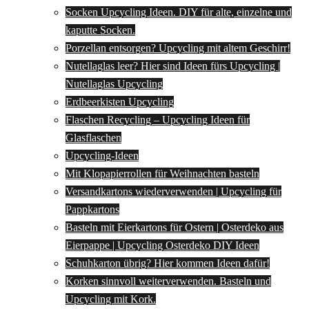
Socken Upcycling Ideen. DIY für alte, einzelne und
kaputte Socken.
Porzellan entsorgen? Upcycling mit altem Geschirr!
Nutellaglas leer? Hier sind Ideen fürs Upcycling |
Nutellaglas Upcycling
Erdbeerkisten Upcycling
Flaschen Recycling – Upcycling Ideen für
Glasflaschen
Upcycling-Ideen
Mit Klopapierrollen für Weihnachten basteln
Versandkartons wiederverwenden | Upcycling für
Pappkartons
Basteln mit Eierkartons für Ostern | Osterdeko aus
Eierpappe | Upcycling Osterdeko DIY Ideen
Schuhkarton übrig? Hier kommen Ideen dafür!
Korken sinnvoll weiterverwenden. Basteln und
Upcycling mit Kork.