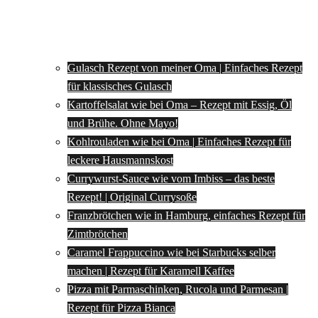
Gulasch Rezept von meiner Oma | Einfaches Rezept
für klassisches Gulasch
Kartoffelsalat wie bei Oma – Rezept mit Essig, Öl
und Brühe. Ohne Mayo!
Kohlrouladen wie bei Oma | Einfaches Rezept für
leckere Hausmannskost
Currywurst-Sauce wie vom Imbiss – das beste
Rezept! | Original Currysoße
Franzbrötchen wie in Hamburg, einfaches Rezept für
Zimtbrötchen
Caramel Frappuccino wie bei Starbucks selber
machen | Rezept für Karamell Kaffee
Pizza mit Parmaschinken, Rucola und Parmesan |
Rezept für Pizza Bianca