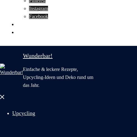
Pinterest
Instagram
Facebook
Motivation
Wunderbar in English
Wunderbar!
Einfache & leckere Rezepte,
Upcycling-Ideen und Deko rund um
das Jahr.
Menü
schließen
Upcycling