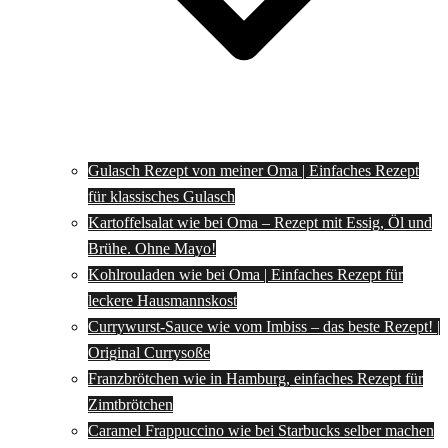
Gulasch Rezept von meiner Oma | Einfaches Rezept
für klassisches Gulasch
Kartoffelsalat wie bei Oma – Rezept mit Essig, Öl und
Brühe. Ohne Mayo!
Kohlrouladen wie bei Oma | Einfaches Rezept für
leckere Hausmannskost
Currywurst-Sauce wie vom Imbiss – das beste Rezept! |
Original Currysoße
Franzbrötchen wie in Hamburg, einfaches Rezept für
Zimtbrötchen
Caramel Frappuccino wie bei Starbucks selber machen