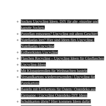
Socken Upcycling Ideen. DIY für alte, einzelne und
kaputte Socken.
Porzellan entsorgen? Upcycling mit altem Geschirr!
Nutellaglas leer? Hier sind Ideen fürs Upcycling |
Nutellaglas Upcycling
Erdbeerkisten Upcycling
Flaschen Recycling – Upcycling Ideen für Glasflaschen
Upcycling-Ideen
Mit Klopapierrollen für Weihnachten basteln
Versandkartons wiederverwenden | Upcycling für
Pappkartons
Basteln mit Eierkartons für Ostern | Osterdeko aus
Eierpappe | Upcycling Osterdeko DIY Ideen
Schuhkarton übrig? Hier kommen Ideen dafür!