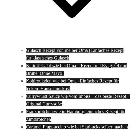
Gulasch Rezept von meiner Oma | Einfaches Rezept
für klassisches Gulasch
Kartoffelsalat wie bei Oma – Rezept mit Essig, Öl und
Brühe. Ohne Mayo!
Kohlrouladen wie bei Oma | Einfaches Rezept für
leckere Hausmannskost
Currywurst-Sauce wie vom Imbiss – das beste Rezept! |
Original Currysoße
Franzbrötchen wie in Hamburg, einfaches Rezept für
Zimtbrötchen
Caramel Frappuccino wie bei Starbucks selber machen