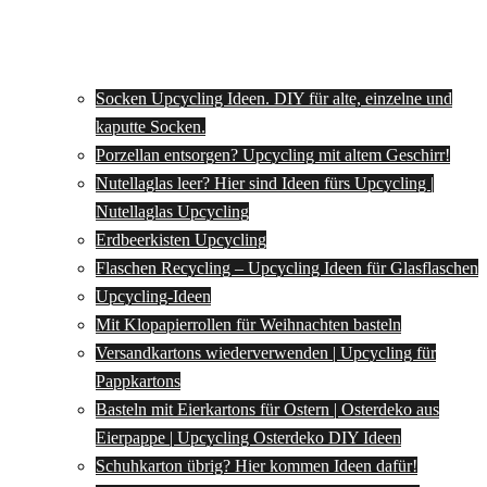
Socken Upcycling Ideen. DIY für alte, einzelne und
kaputte Socken.
Porzellan entsorgen? Upcycling mit altem Geschirr!
Nutellaglas leer? Hier sind Ideen fürs Upcycling |
Nutellaglas Upcycling
Erdbeerkisten Upcycling
Flaschen Recycling – Upcycling Ideen für Glasflaschen
Upcycling-Ideen
Mit Klopapierrollen für Weihnachten basteln
Versandkartons wiederverwenden | Upcycling für
Pappkartons
Basteln mit Eierkartons für Ostern | Osterdeko aus
Eierpappe | Upcycling Osterdeko DIY Ideen
Schuhkarton übrig? Hier kommen Ideen dafür!