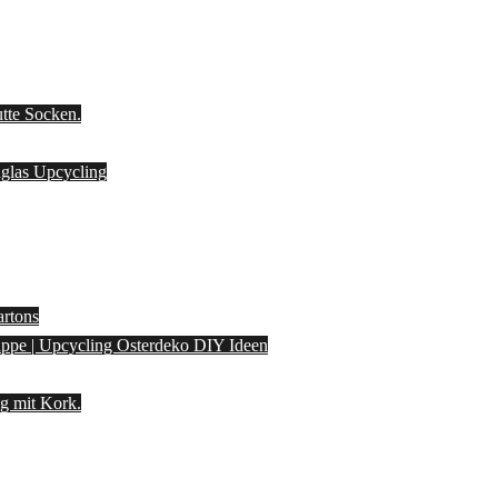
utte Socken.
laglas Upcycling
artons
pappe | Upcycling Osterdeko DIY Ideen
g mit Kork.