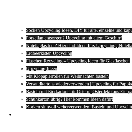
Socken Upcycling Ideen. DIY für alte, einzelne und kap
Porzellan entsorgen? Upcycling mit altem Geschirr!
Nutellaglas leer? Hier sind Ideen fürs Upcycling | Nutel
Erdbeerkisten Upcycling
Flaschen Recycling – Upcycling Ideen für Glasflaschen
Upcycling-Ideen
Mit Klopapierrollen für Weihnachten basteln
Versandkartons wiederverwenden | Upcycling für Pappk
Basteln mit Eierkartons für Ostern | Osterdeko aus Eier
Schuhkarton übrig? Hier kommen Ideen dafür!
Korken sinnvoll weiterverwenden. Basteln und Upcyclin
Spartipps