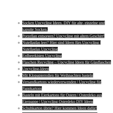
Socken Upcycling Ideen. DIY für alte, einzelne und
kaputte Socken.
Porzellan entsorgen? Upcycling mit altem Geschirr!
Nutellaglas leer? Hier sind Ideen fürs Upcycling |
Nutellaglas Upcycling
Erdbeerkisten Upcycling
Flaschen Recycling – Upcycling Ideen für Glasflaschen
Upcycling-Ideen
Mit Klopapierrollen für Weihnachten basteln
Versandkartons wiederverwenden | Upcycling für
Pappkartons
Basteln mit Eierkartons für Ostern | Osterdeko aus
Eierpappe | Upcycling Osterdeko DIY Ideen
Schuhkarton übrig? Hier kommen Ideen dafür!