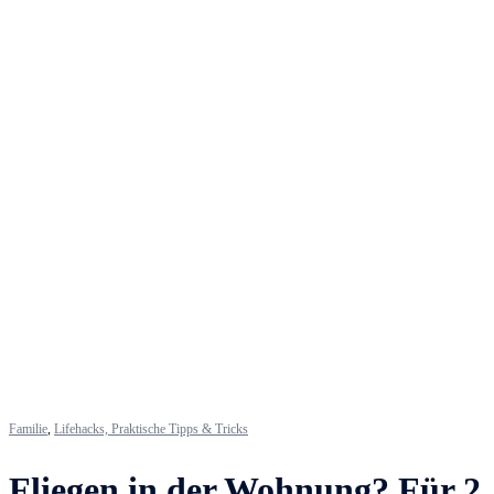
Familie
,
Lifehacks, Praktische Tipps & Tricks
Fliegen in der Wohnung? Für 2