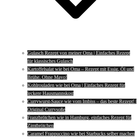
Gulasch Rezept von meiner Oma | Einfaches Rezept
für klassisches Gulasch
Kartoffelsalat wie bei Oma – Rezept mit Essig, Öl und
Brühe. Ohne Mayo!
Kohlrouladen wie bei Oma | Einfaches Rezept für
leckere Hausmannskost
Currywurst-Sauce wie vom Imbiss – das beste Rezept! |
Original Currysoße
Franzbrötchen wie in Hamburg, einfaches Rezept für
Zimtbrötchen
Caramel Frappuccino wie bei Starbucks selber machen