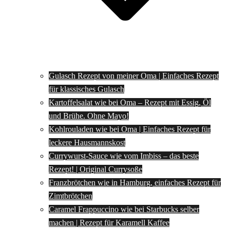
Gulasch Rezept von meiner Oma | Einfaches Rezept
für klassisches Gulasch
Kartoffelsalat wie bei Oma – Rezept mit Essig, Öl
und Brühe. Ohne Mayo!
Kohlrouladen wie bei Oma | Einfaches Rezept für
leckere Hausmannskost
Currywurst-Sauce wie vom Imbiss – das beste
Rezept! | Original Currysoße
Franzbrötchen wie in Hamburg, einfaches Rezept für
Zimtbrötchen
Caramel Frappuccino wie bei Starbucks selber
machen | Rezept für Karamell Kaffee