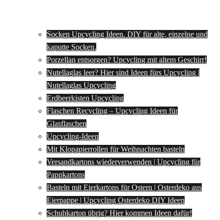
Socken Upcycling Ideen. DIY für alte, einzelne und
kaputte Socken.
Porzellan entsorgen? Upcycling mit altem Geschirr!
Nutellaglas leer? Hier sind Ideen fürs Upcycling |
Nutellaglas Upcycling
Erdbeerkisten Upcycling
Flaschen Recycling – Upcycling Ideen für
Glasflaschen
Upcycling-Ideen
Mit Klopapierrollen für Weihnachten basteln
Versandkartons wiederverwenden | Upcycling für
Pappkartons
Basteln mit Eierkartons für Ostern | Osterdeko aus
Eierpappe | Upcycling Osterdeko DIY Ideen
Schuhkarton übrig? Hier kommen Ideen dafür!