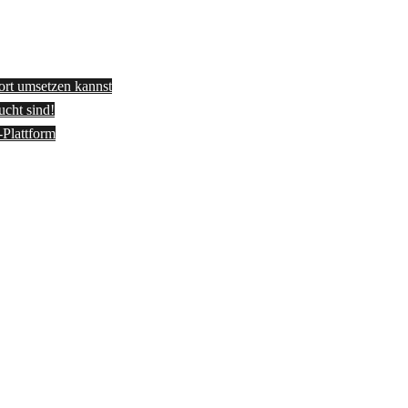
fort umsetzen kannst
ucht sind!
-Plattform