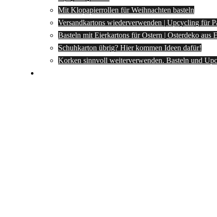
Mit Klopapierrollen für Weihnachten basteln
Versandkartons wiederverwenden | Upcycling für P
Basteln mit Eierkartons für Ostern | Osterdeko aus
Schuhkarton übrig? Hier kommen Ideen dafür!
Korken sinnvoll weiterverwenden. Basteln und Upc
Spartipps