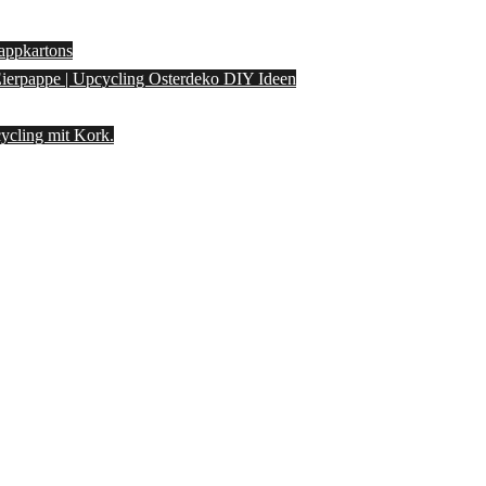
appkartons
 Eierpappe | Upcycling Osterdeko DIY Ideen
ycling mit Kork.