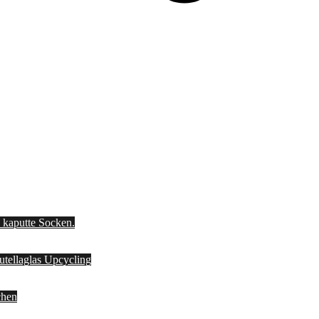
d kaputte Socken.
Nutellaglas Upcycling
chen