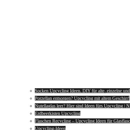
Socken Upcycling Ideen. DIY für alte, einzelne un
Porzellan entsorgen? Upcycling mit altem Geschirr!
Nutellaglas leer? Hier sind Ideen fürs Upcycling | 
Erdbeerkisten Upcycling
Flaschen Recycling – Upcycling Ideen für Glasflas
Upcycling-Ideen