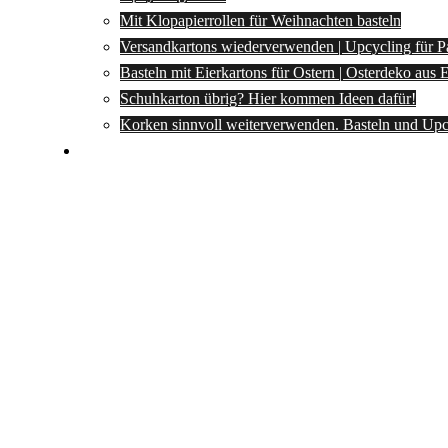
Mit Klopapierrollen für Weihnachten basteln
Versandkartons wiederverwenden | Upcycling für P
Basteln mit Eierkartons für Ostern | Osterdeko aus
Schuhkarton übrig? Hier kommen Ideen dafür!
Korken sinnvoll weiterverwenden. Basteln und Upc
Spartipps