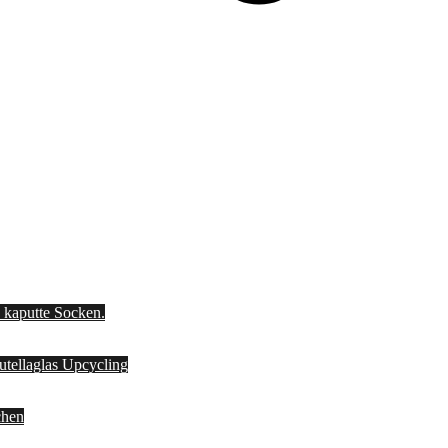
d kaputte Socken.
Nutellaglas Upcycling
chen