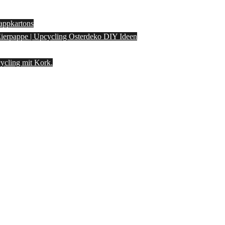
appkartons
 Eierpappe | Upcycling Osterdeko DIY Ideen
ycling mit Kork.