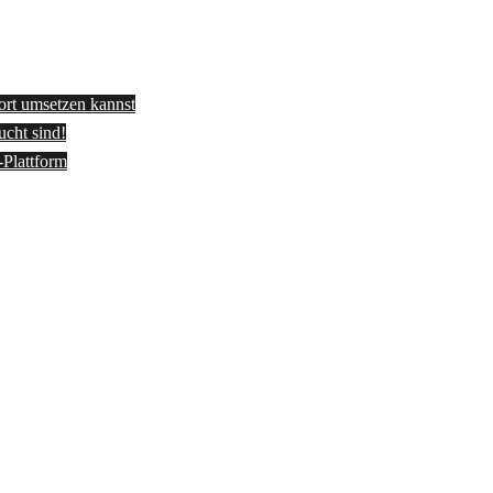
fort umsetzen kannst
ucht sind!
-Plattform