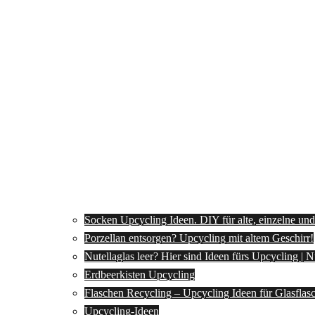
Socken Upcycling Ideen. DIY für alte, einzelne un
Porzellan entsorgen? Upcycling mit altem Geschirr!
Nutellaglas leer? Hier sind Ideen fürs Upcycling | 
Erdbeerkisten Upcycling
Flaschen Recycling – Upcycling Ideen für Glasflas
Upcycling-Ideen