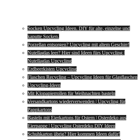
Socken Upcycling Ideen. DIY für alte, einzelne und
kaputte Socken.
Porzellan entsorgen? Upcycling mit altem Geschirr!
Nutellaglas leer? Hier sind Ideen fürs Upcycling |
Nutellaglas Upcycling
Erdbeerkisten Upcycling
Flaschen Recycling – Upcycling Ideen für Glasflaschen
Upcycling-Ideen
Mit Klopapierrollen für Weihnachten basteln
Versandkartons wiederverwenden | Upcycling für
Pappkartons
Basteln mit Eierkartons für Ostern | Osterdeko aus
Eierpappe | Upcycling Osterdeko DIY Ideen
Schuhkarton übrig? Hier kommen Ideen dafür!