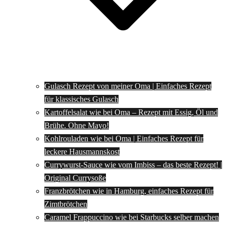
Gulasch Rezept von meiner Oma | Einfaches Rezept
für klassisches Gulasch
Kartoffelsalat wie bei Oma – Rezept mit Essig, Öl und
Brühe. Ohne Mayo!
Kohlrouladen wie bei Oma | Einfaches Rezept für
leckere Hausmannskost
Currywurst-Sauce wie vom Imbiss – das beste Rezept! |
Original Currysoße
Franzbrötchen wie in Hamburg, einfaches Rezept für
Zimtbrötchen
Caramel Frappuccino wie bei Starbucks selber machen