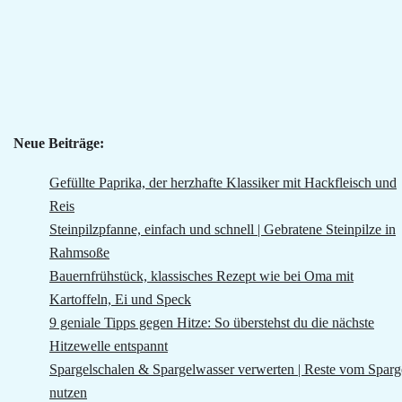
Neue Beiträge:
Gefüllte Paprika, der herzhafte Klassiker mit Hackfleisch und
Reis
Steinpilzpfanne, einfach und schnell | Gebratene Steinpilze in
Rahmsoße
Bauernfrühstück, klassisches Rezept wie bei Oma mit
Kartoffeln, Ei und Speck
9 geniale Tipps gegen Hitze: So überstehst du die nächste
Hitzewelle entspannt
Spargelschalen & Spargelwasser verwerten | Reste vom Sparg
nutzen