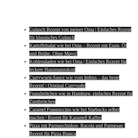
Gulasch Rezept von meiner Oma | Einfaches Rezept
für klassisches Gulasch
Kartoffelsalat wie bei Oma – Rezept mit Essig, Öl
und Brühe. Ohne Mayo!
Kohlrouladen wie bei Oma | Einfaches Rezept für
leckere Hausmannskost
Currywurst-Sauce wie vom Imbiss – das beste
Rezept! | Original Currysoße
Franzbrötchen wie in Hamburg, einfaches Rezept für
Zimtbrötchen
Caramel Frappuccino wie bei Starbucks selber
machen | Rezept für Karamell Kaffee
Pizza mit Parmaschinken, Rucola und Parmesan |
Rezept für Pizza Bianca