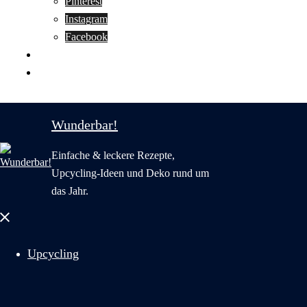
Pinterest
Instagram
Facebook
Motivation
Wunderbar in English
Wunderbar!
Einfache & leckere Rezepte,
Upcycling-Ideen und Deko rund um
das Jahr.
Menü
schließen
Upcycling