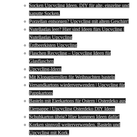
Socken Upcycling Ideen. DIY für alte, einzelne und
kaputte Socken.
Porzellan entsorgen? Upcycling mit altem Geschirr!
Nutellaglas leer? Hier sind Ideen fürs Upcycling |
Nutellaglas Upcycling
Erdbeerkisten Upcycling
Flaschen Recycling – Upcycling Ideen für
Glasflaschen
Upcycling-Ideen
Mit Klopapierrollen für Weihnachten basteln
Versandkartons wiederverwenden | Upcycling für
Pappkartons
Basteln mit Eierkartons für Ostern | Osterdeko aus
Eierpappe | Upcycling Osterdeko DIY Ideen
Schuhkarton übrig? Hier kommen Ideen dafür!
Korken sinnvoll weiterverwenden. Basteln und
Upcycling mit Kork.