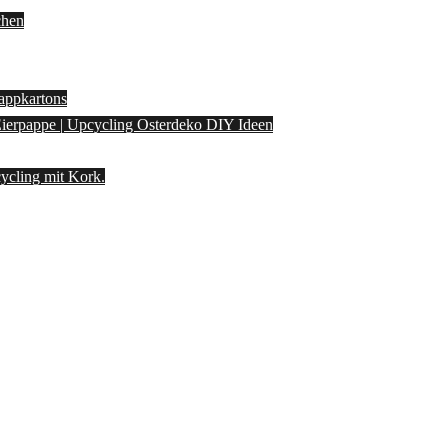
chen
appkartons
 Eierpappe | Upcycling Osterdeko DIY Ideen
ycling mit Kork.