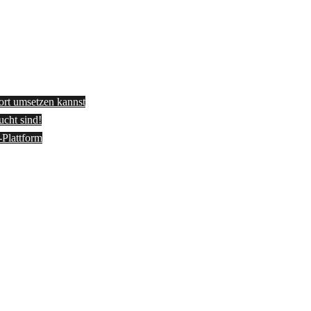
fort umsetzen kannst
ucht sind!
-Plattform