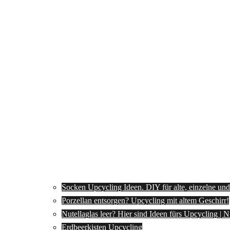
Socken Upcycling Ideen. DIY für alte, einzelne un
Porzellan entsorgen? Upcycling mit altem Geschirr!
Nutellaglas leer? Hier sind Ideen fürs Upcycling | 
Erdbeerkisten Upcycling