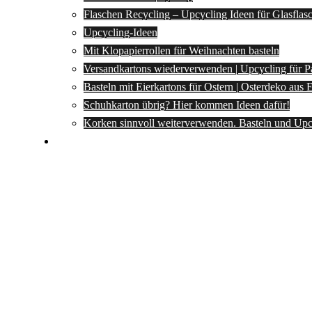
Flaschen Recycling – Upcycling Ideen für Glasflas
Upcycling-Ideen
Mit Klopapierrollen für Weihnachten basteln
Versandkartons wiederverwenden | Upcycling für P
Basteln mit Eierkartons für Ostern | Osterdeko aus
Schuhkarton übrig? Hier kommen Ideen dafür!
Korken sinnvoll weiterverwenden. Basteln und Upc
Spartipps