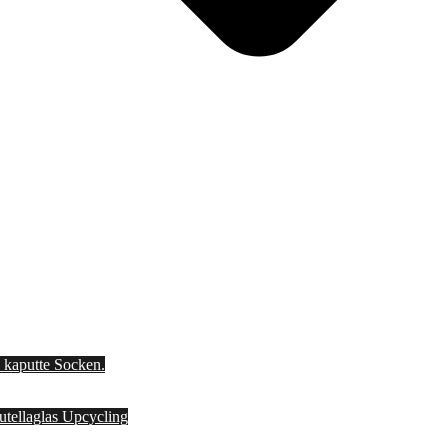
d kaputte Socken.
Nutellaglas Upcycling