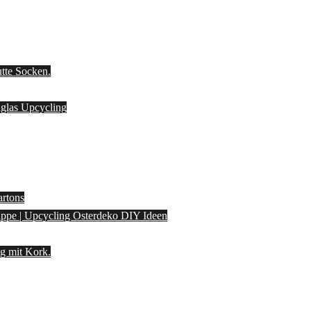
utte Socken.
laglas Upcycling
artons
pappe | Upcycling Osterdeko DIY Ideen
g mit Kork.