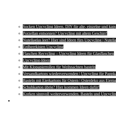
Socken Upcycling Ideen. DIY für alte, einzelne und kap
Porzellan entsorgen? Upcycling mit altem Geschirr!
Nutellaglas leer? Hier sind Ideen fürs Upcycling | Nutel
Erdbeerkisten Upcycling
Flaschen Recycling – Upcycling Ideen für Glasflaschen
Upcycling-Ideen
Mit Klopapierrollen für Weihnachten basteln
Versandkartons wiederverwenden | Upcycling für Pappk
Basteln mit Eierkartons für Ostern | Osterdeko aus Eier
Schuhkarton übrig? Hier kommen Ideen dafür!
Korken sinnvoll weiterverwenden. Basteln und Upcyclin
Spartipps