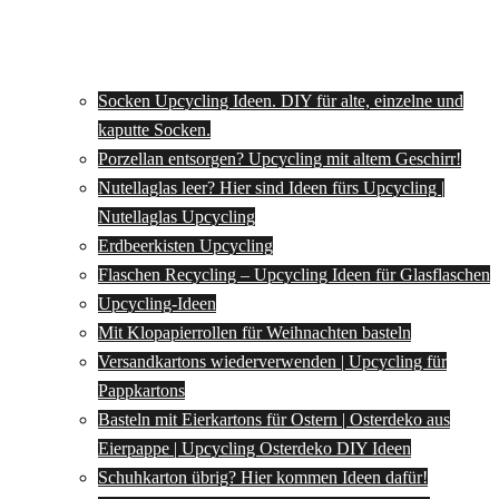
Socken Upcycling Ideen. DIY für alte, einzelne und
kaputte Socken.
Porzellan entsorgen? Upcycling mit altem Geschirr!
Nutellaglas leer? Hier sind Ideen fürs Upcycling |
Nutellaglas Upcycling
Erdbeerkisten Upcycling
Flaschen Recycling – Upcycling Ideen für Glasflaschen
Upcycling-Ideen
Mit Klopapierrollen für Weihnachten basteln
Versandkartons wiederverwenden | Upcycling für
Pappkartons
Basteln mit Eierkartons für Ostern | Osterdeko aus
Eierpappe | Upcycling Osterdeko DIY Ideen
Schuhkarton übrig? Hier kommen Ideen dafür!