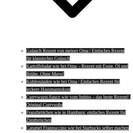
Gulasch Rezept von meiner Oma | Einfaches Rezept
für klassisches Gulasch
Kartoffelsalat wie bei Oma – Rezept mit Essig, Öl und
Brühe. Ohne Mayo!
Kohlrouladen wie bei Oma | Einfaches Rezept für
leckere Hausmannskost
Currywurst-Sauce wie vom Imbiss – das beste Rezept! |
Original Currysoße
Franzbrötchen wie in Hamburg, einfaches Rezept für
Zimtbrötchen
Caramel Frappuccino wie bei Starbucks selber machen