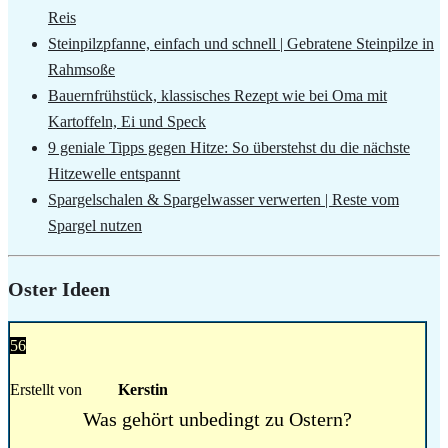
Reis
Steinpilzpfanne, einfach und schnell | Gebratene Steinpilze in
Rahmsoße
Bauernfrühstück, klassisches Rezept wie bei Oma mit
Kartoffeln, Ei und Speck
9 geniale Tipps gegen Hitze: So überstehst du die nächste
Hitzewelle entspannt
Spargelschalen & Spargelwasser verwerten | Reste vom
Spargel nutzen
Oster Ideen
56
Erstellt von
Kerstin
Was gehört unbedingt zu Ostern?