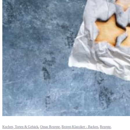
Kuchen, Torten & Gebäck
,
Omas Rezepte
,
Rezept-Klassiker - Backen
,
Rezepte
,