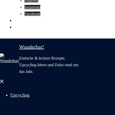
Pinterest
Instagram
Facebook
Motivation
Wunderbar in English
Wunderbar!
Einfache & leckere Rezepte,
Upcycling-Ideen und Deko rund um
das Jahr.
Menü
schließen
Upcycling