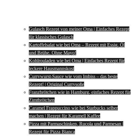
Gulasch Rezept von meiner Oma | Einfaches Rezept
für klassisches Gulasch
Kartoffelsalat wie bei Oma – Rezept mit Essig, Öl
und Brühe. Ohne Mayo!
Kohlrouladen wie bei Oma | Einfaches Rezept für
leckere Hausmannskost
Currywurst-Sauce wie vom Imbiss – das beste
Rezept! | Original Currysoße
Franzbrötchen wie in Hamburg, einfaches Rezept für
Zimtbrötchen
Caramel Frappuccino wie bei Starbucks selber
machen | Rezept für Karamell Kaffee
Pizza mit Parmaschinken, Rucola und Parmesan |
Rezept für Pizza Bianca