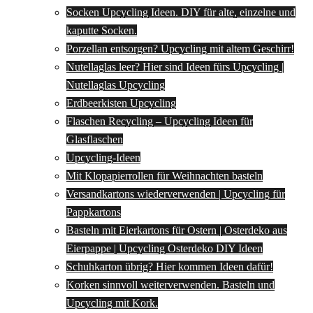
Socken Upcycling Ideen. DIY für alte, einzelne und
kaputte Socken.
Porzellan entsorgen? Upcycling mit altem Geschirr!
Nutellaglas leer? Hier sind Ideen fürs Upcycling |
Nutellaglas Upcycling
Erdbeerkisten Upcycling
Flaschen Recycling – Upcycling Ideen für
Glasflaschen
Upcycling-Ideen
Mit Klopapierrollen für Weihnachten basteln
Versandkartons wiederverwenden | Upcycling für
Pappkartons
Basteln mit Eierkartons für Ostern | Osterdeko aus
Eierpappe | Upcycling Osterdeko DIY Ideen
Schuhkarton übrig? Hier kommen Ideen dafür!
Korken sinnvoll weiterverwenden. Basteln und
Upcycling mit Kork.