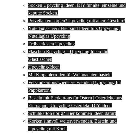
Socken Upcycling Ideen. DIY für alte, einzelne und
kaputte Socken.
Porzellan entsorgen? Upcycling mit altem Geschirr!
Nutellaglas leer? Hier sind Ideen fürs Upcycling |
Nutellaglas Upcycling
Erdbeerkisten Upcycling
Flaschen Recycling – Upcycling Ideen für
Glasflaschen
Upcycling-Ideen
Mit Klopapierrollen für Weihnachten basteln
Versandkartons wiederverwenden | Upcycling für
Pappkartons
Basteln mit Eierkartons für Ostern | Osterdeko aus
Eierpappe | Upcycling Osterdeko DIY Ideen
Schuhkarton übrig? Hier kommen Ideen dafür!
Korken sinnvoll weiterverwenden. Basteln und
Upcycling mit Kork.