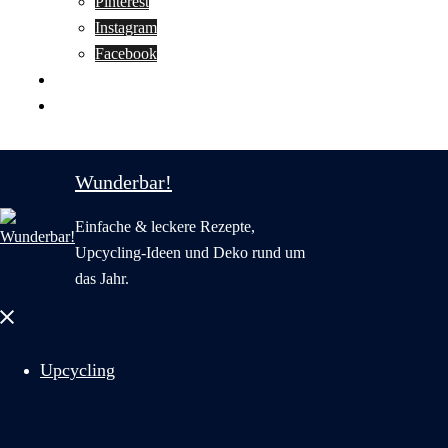
Pinterest
Instagram
Facebook
Motivation
Wunderbar in English
Wunderbar!
Einfache & leckere Rezepte,
Upcycling-Ideen und Deko rund um
das Jahr.
Menü
schließen
Upcycling