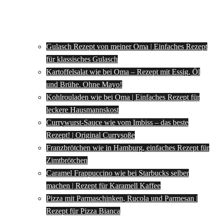
Gulasch Rezept von meiner Oma | Einfaches Rezept
für klassisches Gulasch
Kartoffelsalat wie bei Oma – Rezept mit Essig, Öl
und Brühe. Ohne Mayo!
Kohlrouladen wie bei Oma | Einfaches Rezept für
leckere Hausmannskost
Currywurst-Sauce wie vom Imbiss – das beste
Rezept! | Original Currysoße
Franzbrötchen wie in Hamburg, einfaches Rezept für
Zimtbrötchen
Caramel Frappuccino wie bei Starbucks selber
machen | Rezept für Karamell Kaffee
Pizza mit Parmaschinken, Rucola und Parmesan |
Rezept für Pizza Bianca