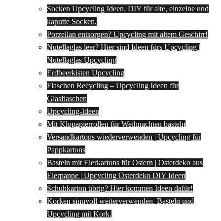
Socken Upcycling Ideen. DIY für alte, einzelne und
kaputte Socken.
Porzellan entsorgen? Upcycling mit altem Geschirr!
Nutellaglas leer? Hier sind Ideen fürs Upcycling |
Nutellaglas Upcycling
Erdbeerkisten Upcycling
Flaschen Recycling – Upcycling Ideen für
Glasflaschen
Upcycling-Ideen
Mit Klopapierrollen für Weihnachten basteln
Versandkartons wiederverwenden | Upcycling für
Pappkartons
Basteln mit Eierkartons für Ostern | Osterdeko aus
Eierpappe | Upcycling Osterdeko DIY Ideen
Schuhkarton übrig? Hier kommen Ideen dafür!
Korken sinnvoll weiterverwenden. Basteln und
Upcycling mit Kork.