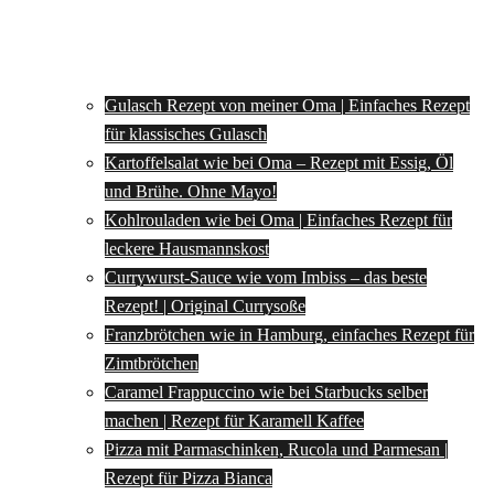
Gulasch Rezept von meiner Oma | Einfaches Rezept
für klassisches Gulasch
Kartoffelsalat wie bei Oma – Rezept mit Essig, Öl
und Brühe. Ohne Mayo!
Kohlrouladen wie bei Oma | Einfaches Rezept für
leckere Hausmannskost
Currywurst-Sauce wie vom Imbiss – das beste
Rezept! | Original Currysoße
Franzbrötchen wie in Hamburg, einfaches Rezept für
Zimtbrötchen
Caramel Frappuccino wie bei Starbucks selber
machen | Rezept für Karamell Kaffee
Pizza mit Parmaschinken, Rucola und Parmesan |
Rezept für Pizza Bianca