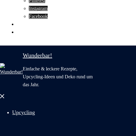
Pinterest
Instagram
Facebook
Motivation
Wunderbar in English
Wunderbar!
Einfache & leckere Rezepte,
Upcycling-Ideen und Deko rund um
das Jahr.
Menü
schließen
Upcycling