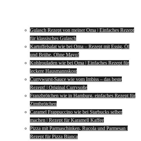
Gulasch Rezept von meiner Oma | Einfaches Rezept
für klassisches Gulasch
Kartoffelsalat wie bei Oma – Rezept mit Essig, Öl
und Brühe. Ohne Mayo!
Kohlrouladen wie bei Oma | Einfaches Rezept für
leckere Hausmannskost
Currywurst-Sauce wie vom Imbiss – das beste
Rezept! | Original Currysoße
Franzbrötchen wie in Hamburg, einfaches Rezept für
Zimtbrötchen
Caramel Frappuccino wie bei Starbucks selber
machen | Rezept für Karamell Kaffee
Pizza mit Parmaschinken, Rucola und Parmesan |
Rezept für Pizza Bianca