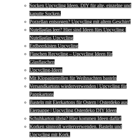
Socken Upcycling Ideen. DIY für alte, einzelne und
kaputte Socken.
Porzellan entsorgen? Upcycling mit altem Geschirr!
Nutellaglas leer? Hier sind Ideen fürs Upcycling |
Nutellaglas Upcycling
Erdbeerkisten Upcycling
Flaschen Recycling – Upcycling Ideen für
Glasflaschen
Upcycling-Ideen
Mit Klopapierrollen für Weihnachten basteln
Versandkartons wiederverwenden | Upcycling für
Pappkartons
Basteln mit Eierkartons für Ostern | Osterdeko aus
Eierpappe | Upcycling Osterdeko DIY Ideen
Schuhkarton übrig? Hier kommen Ideen dafür!
Korken sinnvoll weiterverwenden. Basteln und
Upcycling mit Kork.