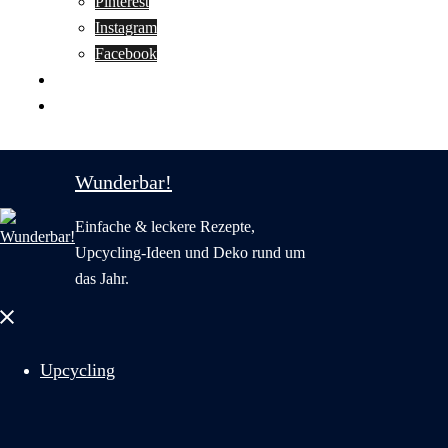
Pinterest
Instagram
Facebook
Motivation
Wunderbar in English
Wunderbar!
Einfache & leckere Rezepte,
Upcycling-Ideen und Deko rund um
das Jahr.
Menü
schließen
Upcycling