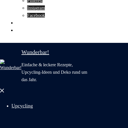
Pinterest
Instagram
Facebook
Motivation
Wunderbar in English
Wunderbar!
Einfache & leckere Rezepte,
Upcycling-Ideen und Deko rund um
das Jahr.
Menü
schließen
Upcycling