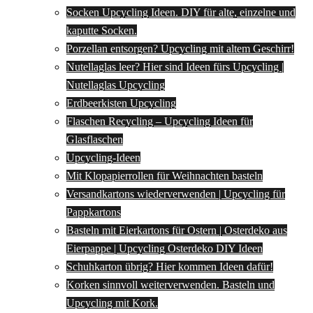
Socken Upcycling Ideen. DIY für alte, einzelne und
kaputte Socken.
Porzellan entsorgen? Upcycling mit altem Geschirr!
Nutellaglas leer? Hier sind Ideen fürs Upcycling |
Nutellaglas Upcycling
Erdbeerkisten Upcycling
Flaschen Recycling – Upcycling Ideen für
Glasflaschen
Upcycling-Ideen
Mit Klopapierrollen für Weihnachten basteln
Versandkartons wiederverwenden | Upcycling für
Pappkartons
Basteln mit Eierkartons für Ostern | Osterdeko aus
Eierpappe | Upcycling Osterdeko DIY Ideen
Schuhkarton übrig? Hier kommen Ideen dafür!
Korken sinnvoll weiterverwenden. Basteln und
Upcycling mit Kork.