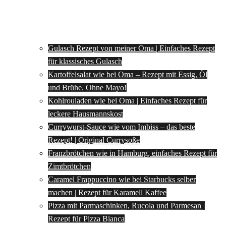
Gulasch Rezept von meiner Oma | Einfaches Rezept
für klassisches Gulasch
Kartoffelsalat wie bei Oma – Rezept mit Essig, Öl
und Brühe. Ohne Mayo!
Kohlrouladen wie bei Oma | Einfaches Rezept für
leckere Hausmannskost
Currywurst-Sauce wie vom Imbiss – das beste
Rezept! | Original Currysoße
Franzbrötchen wie in Hamburg, einfaches Rezept für
Zimtbrötchen
Caramel Frappuccino wie bei Starbucks selber
machen | Rezept für Karamell Kaffee
Pizza mit Parmaschinken, Rucola und Parmesan |
Rezept für Pizza Bianca