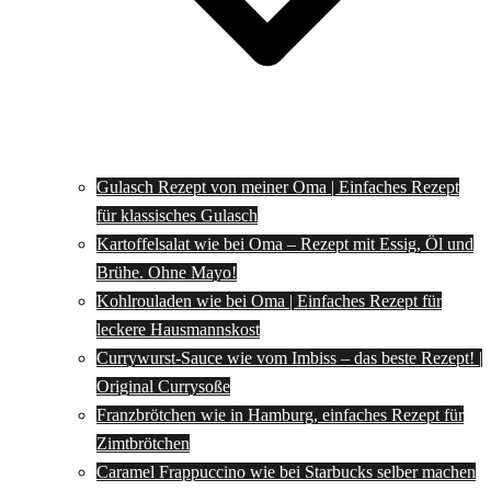
Gulasch Rezept von meiner Oma | Einfaches Rezept
für klassisches Gulasch
Kartoffelsalat wie bei Oma – Rezept mit Essig, Öl und
Brühe. Ohne Mayo!
Kohlrouladen wie bei Oma | Einfaches Rezept für
leckere Hausmannskost
Currywurst-Sauce wie vom Imbiss – das beste Rezept! |
Original Currysoße
Franzbrötchen wie in Hamburg, einfaches Rezept für
Zimtbrötchen
Caramel Frappuccino wie bei Starbucks selber machen