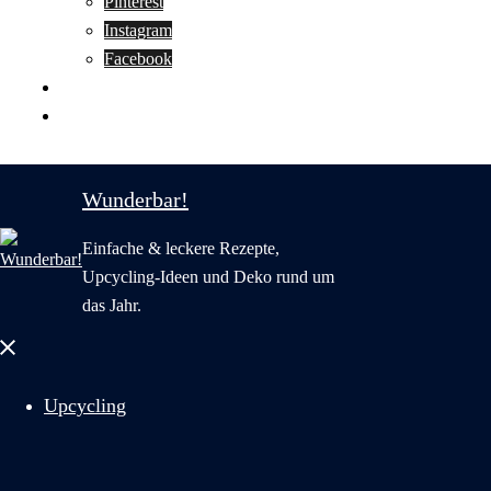
Pinterest
Instagram
Facebook
Motivation
Wunderbar in English
Wunderbar!
Einfache & leckere Rezepte,
Upcycling-Ideen und Deko rund um
das Jahr.
Menü
schließen
Upcycling