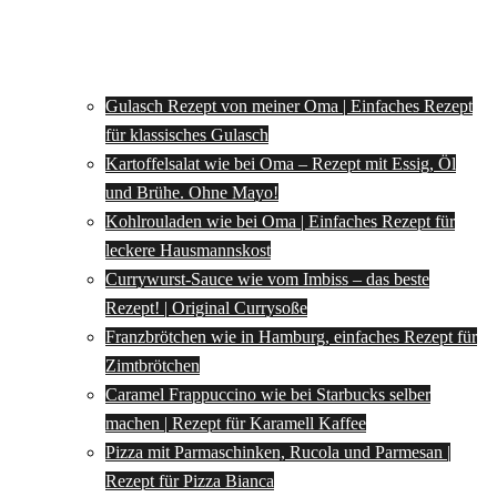
Gulasch Rezept von meiner Oma | Einfaches Rezept
für klassisches Gulasch
Kartoffelsalat wie bei Oma – Rezept mit Essig, Öl
und Brühe. Ohne Mayo!
Kohlrouladen wie bei Oma | Einfaches Rezept für
leckere Hausmannskost
Currywurst-Sauce wie vom Imbiss – das beste
Rezept! | Original Currysoße
Franzbrötchen wie in Hamburg, einfaches Rezept für
Zimtbrötchen
Caramel Frappuccino wie bei Starbucks selber
machen | Rezept für Karamell Kaffee
Pizza mit Parmaschinken, Rucola und Parmesan |
Rezept für Pizza Bianca