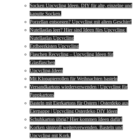
Socken Upcycling Ideen. DIY für alte, einzelne und
kaputte Socken.
Porzellan entsorgen? Upcycling mit altem Geschirr!
Nutellaglas leer? Hier sind Ideen fürs Upcycling |
Nutellaglas Upcycling
Erdbeerkisten Upcycling
Flaschen Recycling – Upcycling Ideen für
Glasflaschen
Upcycling-Ideen
Mit Klopapierrollen für Weihnachten basteln
Versandkartons wiederverwenden | Upcycling für
Pappkartons
Basteln mit Eierkartons für Ostern | Osterdeko aus
Eierpappe | Upcycling Osterdeko DIY Ideen
Schuhkarton übrig? Hier kommen Ideen dafür!
Korken sinnvoll weiterverwenden. Basteln und
Upcycling mit Kork.