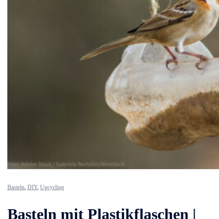
Basteln
,
DIY
,
Upcycling
Basteln mit Plastikflaschen |