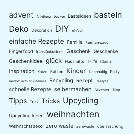
basteln
advent
Bastelideen
Anleitung
backen
DIY
Deko
Dekoration
einfach
einfache Rezepte
Familie
Familienrezept
Geschenk
Fingerfood
Geschenke
frühstücksideen
glück
Geschenkidee
Hilfe
Hausmittel
Ideen
Kinder
Inspiration
Katzen
Party
Katze
Nachhaltig
Recycling
Rezept
random acts of kindness
Rezepte
selbermachen
schnelle Rezepte
Silvester
Tipp
Upcycling
Tipps
Tricks
Trick
weihnachten
Upcycling Ideen
zero waste
Weihnachtsdeko
überraschung
zerowaste