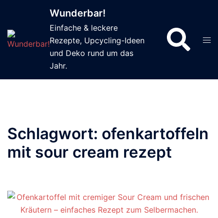
Zum
Wunderbar!
Inhalt
Einfache & leckere
Suche
springen
Men
Rezepte, Upcycling-Ideen
ums
und Deko rund um das
Jahr.
Schlagwort:
ofenkartoffeln
mit sour cream rezept