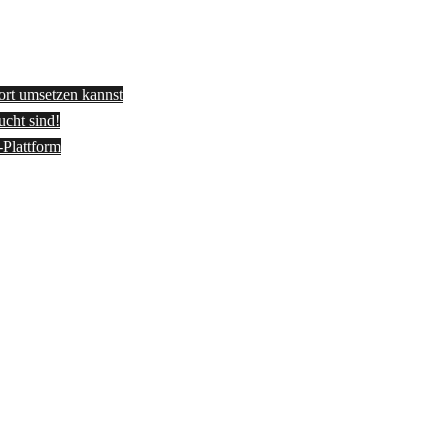
fort umsetzen kannst
ucht sind!
-Plattform