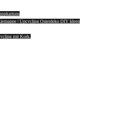
appkartons
 Eierpappe | Upcycling Osterdeko DIY Ideen
ycling mit Kork.