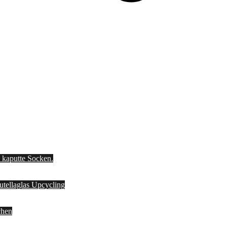
d kaputte Socken.
Nutellaglas Upcycling
chen