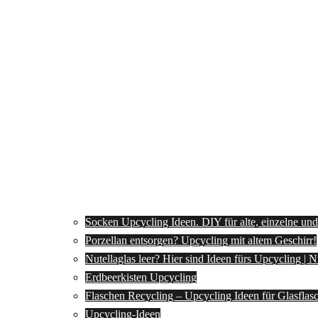
Socken Upcycling Ideen. DIY für alte, einzelne un
Porzellan entsorgen? Upcycling mit altem Geschirr!
Nutellaglas leer? Hier sind Ideen fürs Upcycling | 
Erdbeerkisten Upcycling
Flaschen Recycling – Upcycling Ideen für Glasflas
Upcycling-Ideen