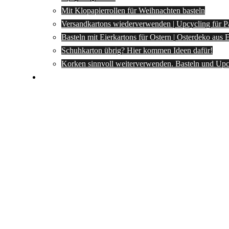
Mit Klopapierrollen für Weihnachten basteln
Versandkartons wiederverwenden | Upcycling für P
Basteln mit Eierkartons für Ostern | Osterdeko aus
Schuhkarton übrig? Hier kommen Ideen dafür!
Korken sinnvoll weiterverwenden. Basteln und Upc
Spartipps