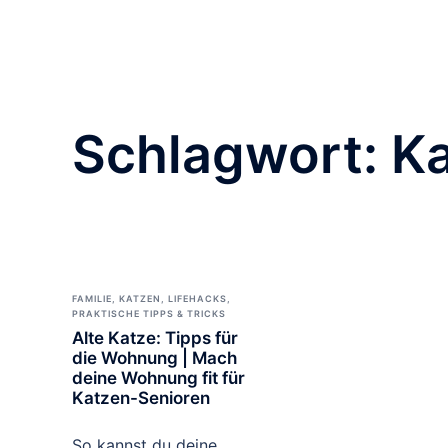
Schlagwort:
Ka
FAMILIE
,
KATZEN
,
LIFEHACKS,
PRAKTISCHE TIPPS & TRICKS
Alte Katze: Tipps für
die Wohnung | Mach
deine Wohnung fit für
Katzen-Senioren
So kannst du deine