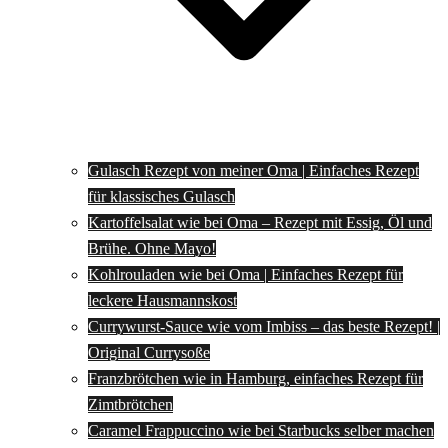
Gulasch Rezept von meiner Oma | Einfaches Rezept
für klassisches Gulasch
Kartoffelsalat wie bei Oma – Rezept mit Essig, Öl und
Brühe. Ohne Mayo!
Kohlrouladen wie bei Oma | Einfaches Rezept für
leckere Hausmannskost
Currywurst-Sauce wie vom Imbiss – das beste Rezept! |
Original Currysoße
Franzbrötchen wie in Hamburg, einfaches Rezept für
Zimtbrötchen
Caramel Frappuccino wie bei Starbucks selber machen