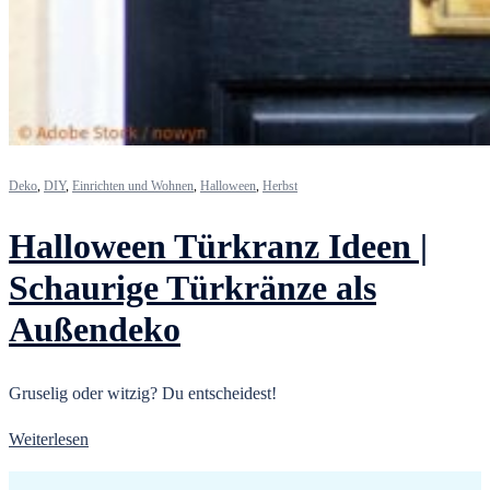
Deko
,
DIY
,
Einrichten und Wohnen
,
Halloween
,
Herbst
Halloween Türkranz Ideen |
Schaurige Türkränze als
Außendeko
Gruselig oder witzig? Du entscheidest!
Weiterlesen