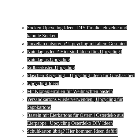
Socken Upcycling Ideen. DIY für alte, einzelne und
kaputte Socken.
Porzellan entsorgen? Upcycling mit altem Geschirr!
Nutellaglas leer? Hier sind Ideen fürs Upcycling |
Nutellaglas Upcycling
Erdbeerkisten Upcycling
Flaschen Recycling – Upcycling Ideen für Glasflaschen
Upcycling-Ideen
Mit Klopapierrollen für Weihnachten basteln
Versandkartons wiederverwenden | Upcycling für
Pappkartons
Basteln mit Eierkartons für Ostern | Osterdeko aus
Eierpappe | Upcycling Osterdeko DIY Ideen
Schuhkarton übrig? Hier kommen Ideen dafür!