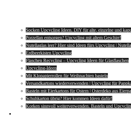
Socken Upcycling Ideen. DIY für alte, einzelne und kap
Porzellan entsorgen? Upcycling mit altem Geschirr!
Nutellaglas leer? Hier sind Ideen fürs Upcycling | Nutel
Erdbeerkisten Upcycling
Flaschen Recycling – Upcycling Ideen für Glasflaschen
Upcycling-Ideen
Mit Klopapierrollen für Weihnachten basteln
Versandkartons wiederverwenden | Upcycling für Pappk
Basteln mit Eierkartons für Ostern | Osterdeko aus Eier
Schuhkarton übrig? Hier kommen Ideen dafür!
Korken sinnvoll weiterverwenden. Basteln und Upcyclin
Spartipps