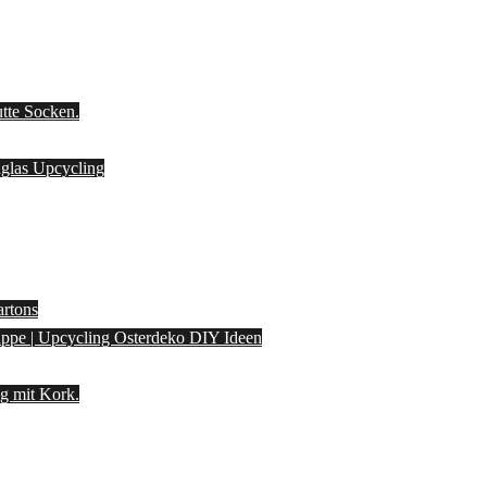
utte Socken.
laglas Upcycling
artons
pappe | Upcycling Osterdeko DIY Ideen
g mit Kork.