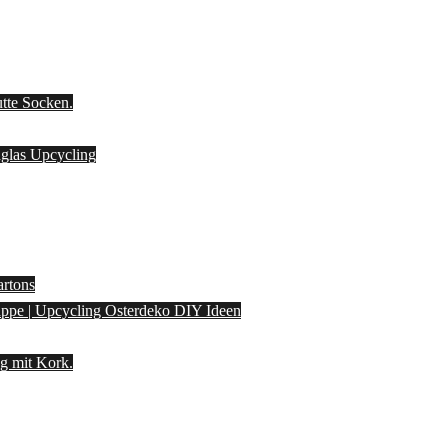
utte Socken.
laglas Upcycling
artons
pappe | Upcycling Osterdeko DIY Ideen
g mit Kork.