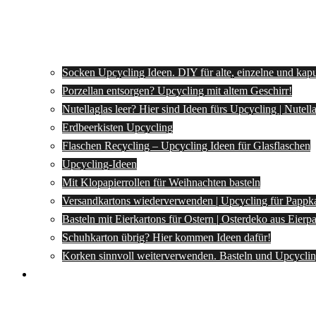
Socken Upcycling Ideen. DIY für alte, einzelne und kap
Porzellan entsorgen? Upcycling mit altem Geschirr!
Nutellaglas leer? Hier sind Ideen fürs Upcycling | Nutel
Erdbeerkisten Upcycling
Flaschen Recycling – Upcycling Ideen für Glasflaschen
Upcycling-Ideen
Mit Klopapierrollen für Weihnachten basteln
Versandkartons wiederverwenden | Upcycling für Pappk
Basteln mit Eierkartons für Ostern | Osterdeko aus Eier
Schuhkarton übrig? Hier kommen Ideen dafür!
Korken sinnvoll weiterverwenden. Basteln und Upcyclin
Spartipps