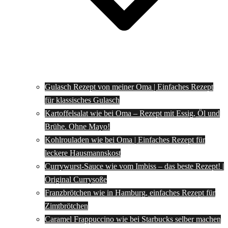
Gulasch Rezept von meiner Oma | Einfaches Rezept
für klassisches Gulasch
Kartoffelsalat wie bei Oma – Rezept mit Essig, Öl und
Brühe. Ohne Mayo!
Kohlrouladen wie bei Oma | Einfaches Rezept für
leckere Hausmannskost
Currywurst-Sauce wie vom Imbiss – das beste Rezept! |
Original Currysoße
Franzbrötchen wie in Hamburg, einfaches Rezept für
Zimtbrötchen
Caramel Frappuccino wie bei Starbucks selber machen