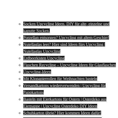
Socken Upcycling Ideen. DIY für alte, einzelne und
kaputte Socken.
Porzellan entsorgen? Upcycling mit altem Geschirr!
Nutellaglas leer? Hier sind Ideen fürs Upcycling |
Nutellaglas Upcycling
Erdbeerkisten Upcycling
Flaschen Recycling – Upcycling Ideen für Glasflaschen
Upcycling-Ideen
Mit Klopapierrollen für Weihnachten basteln
Versandkartons wiederverwenden | Upcycling für
Pappkartons
Basteln mit Eierkartons für Ostern | Osterdeko aus
Eierpappe | Upcycling Osterdeko DIY Ideen
Schuhkarton übrig? Hier kommen Ideen dafür!