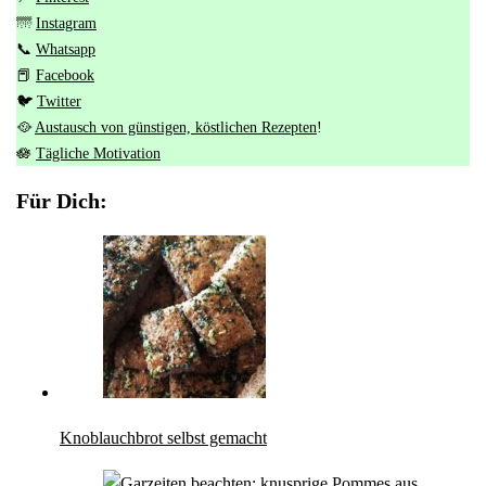
🌁
Instagram
📞
Whatsapp
📕
Facebook
🐦
Twitter
🥘
Austausch von günstigen, köstlichen Rezepten
!
🪷
Tägliche Motivation
Für Dich:
Knoblauchbrot selbst gemacht