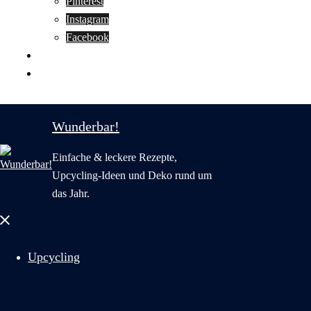
Pinterest
Instagram
Facebook
Motivation
Wunderbar in English
Wunderbar!
Einfache & leckere Rezepte,
Upcycling-Ideen und Deko rund um
das Jahr.
Menü
schließen
Upcycling