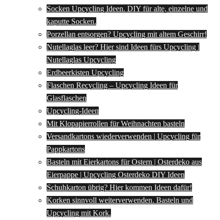
Socken Upcycling Ideen. DIY für alte, einzelne und
kaputte Socken.
Porzellan entsorgen? Upcycling mit altem Geschirr!
Nutellaglas leer? Hier sind Ideen fürs Upcycling |
Nutellaglas Upcycling
Erdbeerkisten Upcycling
Flaschen Recycling – Upcycling Ideen für
Glasflaschen
Upcycling-Ideen
Mit Klopapierrollen für Weihnachten basteln
Versandkartons wiederverwenden | Upcycling für
Pappkartons
Basteln mit Eierkartons für Ostern | Osterdeko aus
Eierpappe | Upcycling Osterdeko DIY Ideen
Schuhkarton übrig? Hier kommen Ideen dafür!
Korken sinnvoll weiterverwenden. Basteln und
Upcycling mit Kork.