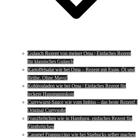
Gulasch Rezept von meiner Oma | Einfaches Rezept
für klassisches Gulasch
Kartoffelsalat wie bei Oma – Rezept mit Essig, Öl und
Brühe. Ohne Mayo!
Kohlrouladen wie bei Oma | Einfaches Rezept für
leckere Hausmannskost
Currywurst-Sauce wie vom Imbiss – das beste Rezept! |
Original Currysoße
Franzbrötchen wie in Hamburg, einfaches Rezept für
Zimtbrötchen
Caramel Frappuccino wie bei Starbucks selber machen