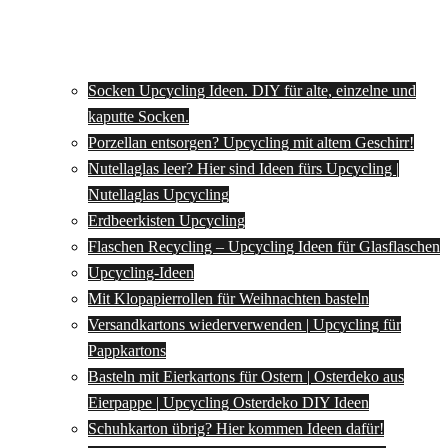
Socken Upcycling Ideen. DIY für alte, einzelne und
kaputte Socken.
Porzellan entsorgen? Upcycling mit altem Geschirr!
Nutellaglas leer? Hier sind Ideen fürs Upcycling |
Nutellaglas Upcycling
Erdbeerkisten Upcycling
Flaschen Recycling – Upcycling Ideen für Glasflaschen
Upcycling-Ideen
Mit Klopapierrollen für Weihnachten basteln
Versandkartons wiederverwenden | Upcycling für
Pappkartons
Basteln mit Eierkartons für Ostern | Osterdeko aus
Eierpappe | Upcycling Osterdeko DIY Ideen
Schuhkarton übrig? Hier kommen Ideen dafür!