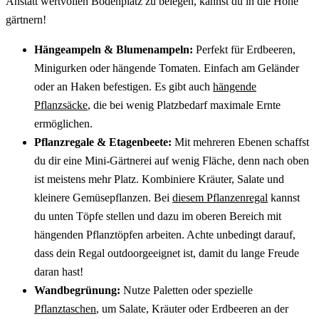
Anstatt wertvollen Bodenplatz zu belegen, kannst du in die Höhe
gärtnern!
Hängeampeln & Blumenampeln:
Perfekt für Erdbeeren,
Minigurken oder hängende Tomaten. Einfach am Geländer
oder an Haken befestigen. Es gibt auch
hängende
Pflanzsäcke
, die bei wenig Platzbedarf maximale Ernte
ermöglichen.
Pflanzregale & Etagenbeete:
Mit mehreren Ebenen schaffst
du dir eine Mini-Gärtnerei auf wenig Fläche, denn nach oben
ist meistens mehr Platz. Kombiniere Kräuter, Salate und
kleinere Gemüsepflanzen. Bei
diesem Pflanzenregal
kannst
du unten Töpfe stellen und dazu im oberen Bereich mit
hängenden Pflanztöpfen arbeiten. Achte unbedingt darauf,
dass dein Regal outdoorgeeignet ist, damit du lange Freude
daran hast!
Wandbegrünung:
Nutze Paletten oder spezielle
Pflanztaschen
, um Salate, Kräuter oder Erdbeeren an der