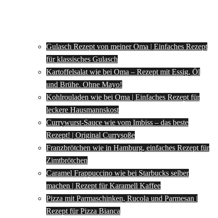
Gulasch Rezept von meiner Oma | Einfaches Rezept
für klassisches Gulasch
Kartoffelsalat wie bei Oma – Rezept mit Essig, Öl
und Brühe. Ohne Mayo!
Kohlrouladen wie bei Oma | Einfaches Rezept für
leckere Hausmannskost
Currywurst-Sauce wie vom Imbiss – das beste
Rezept! | Original Currysoße
Franzbrötchen wie in Hamburg, einfaches Rezept für
Zimtbrötchen
Caramel Frappuccino wie bei Starbucks selber
machen | Rezept für Karamell Kaffee
Pizza mit Parmaschinken, Rucola und Parmesan |
Rezept für Pizza Bianca