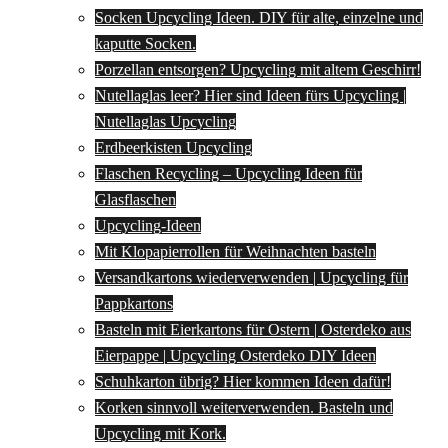
Socken Upcycling Ideen. DIY für alte, einzelne und
kaputte Socken.
Porzellan entsorgen? Upcycling mit altem Geschirr!
Nutellaglas leer? Hier sind Ideen fürs Upcycling |
Nutellaglas Upcycling
Erdbeerkisten Upcycling
Flaschen Recycling – Upcycling Ideen für
Glasflaschen
Upcycling-Ideen
Mit Klopapierrollen für Weihnachten basteln
Versandkartons wiederverwenden | Upcycling für
Pappkartons
Basteln mit Eierkartons für Ostern | Osterdeko aus
Eierpappe | Upcycling Osterdeko DIY Ideen
Schuhkarton übrig? Hier kommen Ideen dafür!
Korken sinnvoll weiterverwenden. Basteln und
Upcycling mit Kork.