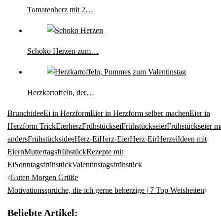
Tomatenherz mit 2…
Schoko Herzen zum…
Herzkartoffeln, der…
Brunchidee
Ei in Herzform
Eier in Herzform selber machen
Eier in
Herzform Trick
Eierherz
Frühstücksei
Frühstückseier
Frühstückseier m
anders
Frühstücksidee
Herz-Ei
Herz-Eier
Herz-Eir
Herzei
Ideen mit
Eiern
Muttertagsfrühstück
Rezepte mit
Ei
Sonntagsfrühstück
Valentinstagsfrühstück
Beitragsnavigation
Guten Morgen Grüße
Motivationssprüche, die ich gerne beherzige | 7 Top Weisheiten
Beliebte Artikel: