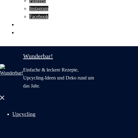
Pinterest
Instagram
Facebook
Motivation
Wunderbar in English
Wunderbar!
Einfache & leckere Rezepte,
Upcycling-Ideen und Deko rund um
das Jahr.
Menü
schließen
Upcycling