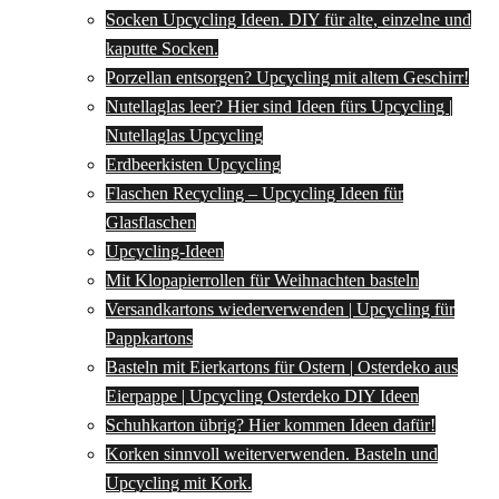
Socken Upcycling Ideen. DIY für alte, einzelne und
kaputte Socken.
Porzellan entsorgen? Upcycling mit altem Geschirr!
Nutellaglas leer? Hier sind Ideen fürs Upcycling |
Nutellaglas Upcycling
Erdbeerkisten Upcycling
Flaschen Recycling – Upcycling Ideen für
Glasflaschen
Upcycling-Ideen
Mit Klopapierrollen für Weihnachten basteln
Versandkartons wiederverwenden | Upcycling für
Pappkartons
Basteln mit Eierkartons für Ostern | Osterdeko aus
Eierpappe | Upcycling Osterdeko DIY Ideen
Schuhkarton übrig? Hier kommen Ideen dafür!
Korken sinnvoll weiterverwenden. Basteln und
Upcycling mit Kork.