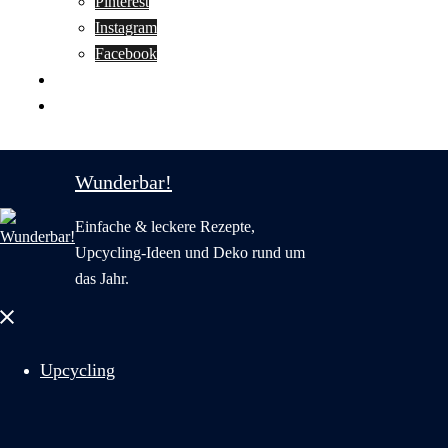
Pinterest
Instagram
Facebook
Motivation
Wunderbar in English
Wunderbar!
Einfache & leckere Rezepte,
Upcycling-Ideen und Deko rund um
das Jahr.
Menü
schließen
Upcycling