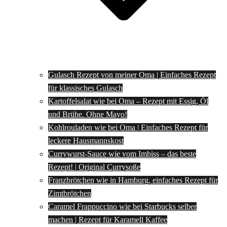
Gulasch Rezept von meiner Oma | Einfaches Rezept
für klassisches Gulasch
Kartoffelsalat wie bei Oma – Rezept mit Essig, Öl
und Brühe. Ohne Mayo!
Kohlrouladen wie bei Oma | Einfaches Rezept für
leckere Hausmannskost
Currywurst-Sauce wie vom Imbiss – das beste
Rezept! | Original Currysoße
Franzbrötchen wie in Hamburg, einfaches Rezept für
Zimtbrötchen
Caramel Frappuccino wie bei Starbucks selber
machen | Rezept für Karamell Kaffee