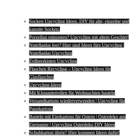
Socken Upcycling Ideen. DIY für alte, einzelne und
kaputte Socken.
Porzellan entsorgen? Upcycling mit altem Geschirr!
Nutellaglas leer? Hier sind Ideen fürs Upcycling |
Nutellaglas Upcycling
Erdbeerkisten Upcycling
Flaschen Recycling – Upcycling Ideen für
Glasflaschen
Upcycling-Ideen
Mit Klopapierrollen für Weihnachten basteln
Versandkartons wiederverwenden | Upcycling für
Pappkartons
Basteln mit Eierkartons für Ostern | Osterdeko aus
Eierpappe | Upcycling Osterdeko DIY Ideen
Schuhkarton übrig? Hier kommen Ideen dafür!