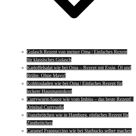
Gulasch Rezept von meiner Oma | Einfaches Rezept
für klassisches Gulasch
Kartoffelsalat wie bei Oma – Rezept mit Essig, Öl und
Brühe. Ohne Mayo!
Kohlrouladen wie bei Oma | Einfaches Rezept für
leckere Hausmannskost
Currywurst-Sauce wie vom Imbiss – das beste Rezept! |
Original Currysoße
Franzbrötchen wie in Hamburg, einfaches Rezept für
Zimtbrötchen
Caramel Frappuccino wie bei Starbucks selber machen