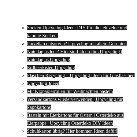
Socken Upcycling Ideen. DIY für alte, einzelne und
kaputte Socken.
Porzellan entsorgen? Upcycling mit altem Geschirr!
Nutellaglas leer? Hier sind Ideen fürs Upcycling |
Nutellaglas Upcycling
Erdbeerkisten Upcycling
Flaschen Recycling – Upcycling Ideen für Glasflaschen
Upcycling-Ideen
Mit Klopapierrollen für Weihnachten basteln
Versandkartons wiederverwenden | Upcycling für
Pappkartons
Basteln mit Eierkartons für Ostern | Osterdeko aus
Eierpappe | Upcycling Osterdeko DIY Ideen
Schuhkarton übrig? Hier kommen Ideen dafür!