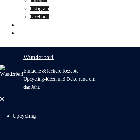
Pinterest
Instagram
Facebook
Motivation
Wunderbar in English
Wunderbar!
Einfache & leckere Rezepte,
Upcycling-Ideen und Deko rund um
das Jahr.
Menü
schließen
Upcycling