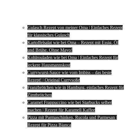
Gulasch Rezept von meiner Oma | Einfaches Rezept
für klassisches Gulasch
Kartoffelsalat wie bei Oma – Rezept mit Essig, Öl
und Brühe. Ohne Mayo!
Kohlrouladen wie bei Oma | Einfaches Rezept für
leckere Hausmannskost
Currywurst-Sauce wie vom Imbiss – das beste
Rezept! | Original Currysoße
Franzbrötchen wie in Hamburg, einfaches Rezept für
Zimtbrötchen
Caramel Frappuccino wie bei Starbucks selber
machen | Rezept für Karamell Kaffee
Pizza mit Parmaschinken, Rucola und Parmesan |
Rezept für Pizza Bianca