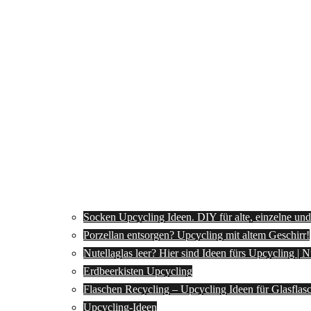
Socken Upcycling Ideen. DIY für alte, einzelne un
Porzellan entsorgen? Upcycling mit altem Geschirr!
Nutellaglas leer? Hier sind Ideen fürs Upcycling | 
Erdbeerkisten Upcycling
Flaschen Recycling – Upcycling Ideen für Glasflas
Upcycling-Ideen