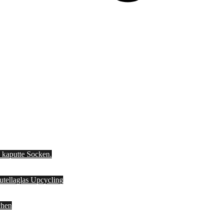
d kaputte Socken.
Nutellaglas Upcycling
chen