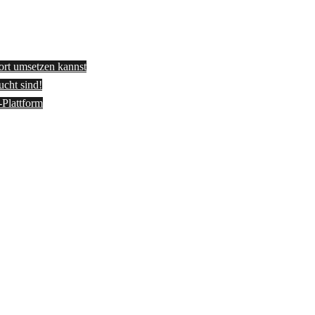
fort umsetzen kannst
ucht sind!
-Plattform