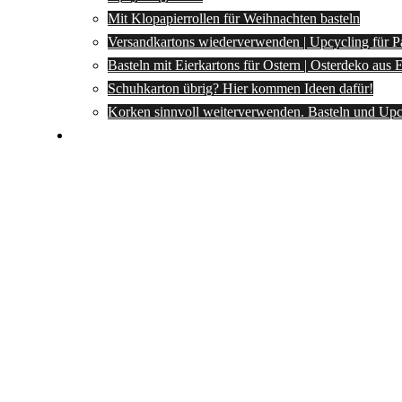
Mit Klopapierrollen für Weihnachten basteln
Versandkartons wiederverwenden | Upcycling für P
Basteln mit Eierkartons für Ostern | Osterdeko aus
Schuhkarton übrig? Hier kommen Ideen dafür!
Korken sinnvoll weiterverwenden. Basteln und Upc
Spartipps