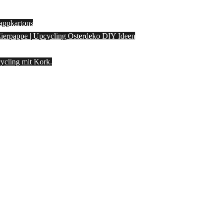
appkartons
 Eierpappe | Upcycling Osterdeko DIY Ideen
ycling mit Kork.