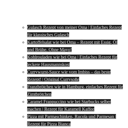
Gulasch Rezept von meiner Oma | Einfaches Rezept
für klassisches Gulasch
Kartoffelsalat wie bei Oma – Rezept mit Essig, Öl
und Brühe. Ohne Mayo!
Kohlrouladen wie bei Oma | Einfaches Rezept für
leckere Hausmannskost
Currywurst-Sauce wie vom Imbiss – das beste
Rezept! | Original Currysoße
Franzbrötchen wie in Hamburg, einfaches Rezept für
Zimtbrötchen
Caramel Frappuccino wie bei Starbucks selber
machen | Rezept für Karamell Kaffee
Pizza mit Parmaschinken, Rucola und Parmesan |
Rezept für Pizza Bianca