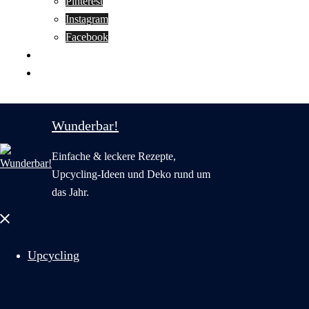
Pinterest
Instagram
Facebook
Motivation
Wunderbar in English
Wunderbar!
Einfache & leckere Rezepte,
Upcycling-Ideen und Deko rund um
das Jahr.
Menü
schließen
Upcycling