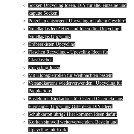
Socken Upcycling Ideen. DIY für alte, einzelne und
kaputte Socken.
Porzellan entsorgen? Upcycling mit altem Geschirr!
Nutellaglas leer? Hier sind Ideen fürs Upcycling |
Nutellaglas Upcycling
Erdbeerkisten Upcycling
Flaschen Recycling – Upcycling Ideen für
Glasflaschen
Upcycling-Ideen
Mit Klopapierrollen für Weihnachten basteln
Versandkartons wiederverwenden | Upcycling für
Pappkartons
Basteln mit Eierkartons für Ostern | Osterdeko aus
Eierpappe | Upcycling Osterdeko DIY Ideen
Schuhkarton übrig? Hier kommen Ideen dafür!
Korken sinnvoll weiterverwenden. Basteln und
Upcycling mit Kork.