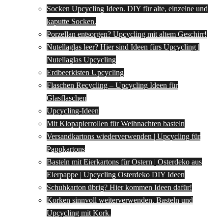
Socken Upcycling Ideen. DIY für alte, einzelne und
kaputte Socken.
Porzellan entsorgen? Upcycling mit altem Geschirr!
Nutellaglas leer? Hier sind Ideen fürs Upcycling |
Nutellaglas Upcycling
Erdbeerkisten Upcycling
Flaschen Recycling – Upcycling Ideen für
Glasflaschen
Upcycling-Ideen
Mit Klopapierrollen für Weihnachten basteln
Versandkartons wiederverwenden | Upcycling für
Pappkartons
Basteln mit Eierkartons für Ostern | Osterdeko aus
Eierpappe | Upcycling Osterdeko DIY Ideen
Schuhkarton übrig? Hier kommen Ideen dafür!
Korken sinnvoll weiterverwenden. Basteln und
Upcycling mit Kork.