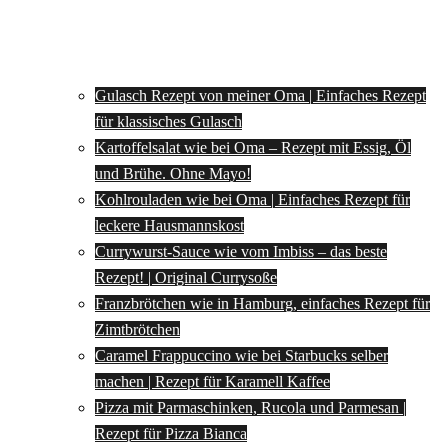
Gulasch Rezept von meiner Oma | Einfaches Rezept
für klassisches Gulasch
Kartoffelsalat wie bei Oma – Rezept mit Essig, Öl
und Brühe. Ohne Mayo!
Kohlrouladen wie bei Oma | Einfaches Rezept für
leckere Hausmannskost
Currywurst-Sauce wie vom Imbiss – das beste
Rezept! | Original Currysoße
Franzbrötchen wie in Hamburg, einfaches Rezept für
Zimtbrötchen
Caramel Frappuccino wie bei Starbucks selber
machen | Rezept für Karamell Kaffee
Pizza mit Parmaschinken, Rucola und Parmesan |
Rezept für Pizza Bianca