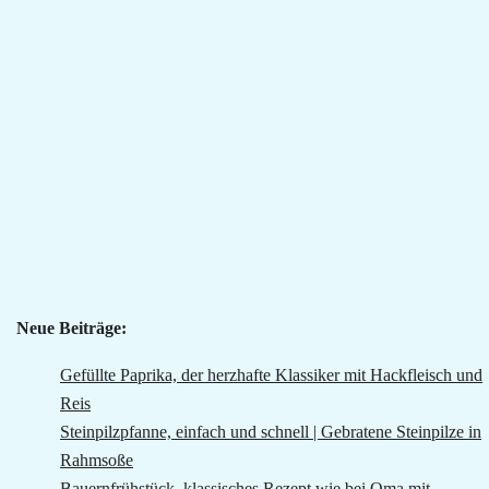
Neue Beiträge:
Gefüllte Paprika, der herzhafte Klassiker mit Hackfleisch und
Reis
Steinpilzpfanne, einfach und schnell | Gebratene Steinpilze in
Rahmsoße
Bauernfrühstück, klassisches Rezept wie bei Oma mit