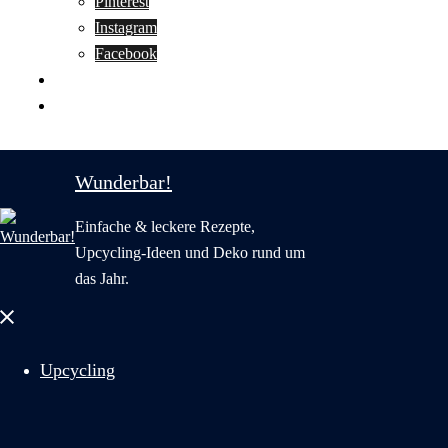
Pinterest
Instagram
Facebook
Motivation
Wunderbar in English
Wunderbar!
Einfache & leckere Rezepte,
Upcycling-Ideen und Deko rund um
das Jahr.
Menü
schließen
Upcycling