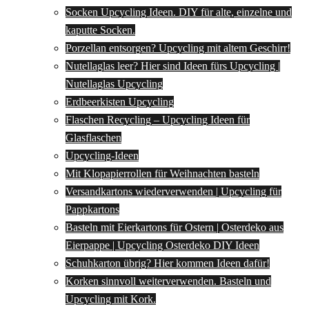
Socken Upcycling Ideen. DIY für alte, einzelne und
kaputte Socken.
Porzellan entsorgen? Upcycling mit altem Geschirr!
Nutellaglas leer? Hier sind Ideen fürs Upcycling |
Nutellaglas Upcycling
Erdbeerkisten Upcycling
Flaschen Recycling – Upcycling Ideen für
Glasflaschen
Upcycling-Ideen
Mit Klopapierrollen für Weihnachten basteln
Versandkartons wiederverwenden | Upcycling für
Pappkartons
Basteln mit Eierkartons für Ostern | Osterdeko aus
Eierpappe | Upcycling Osterdeko DIY Ideen
Schuhkarton übrig? Hier kommen Ideen dafür!
Korken sinnvoll weiterverwenden. Basteln und
Upcycling mit Kork.