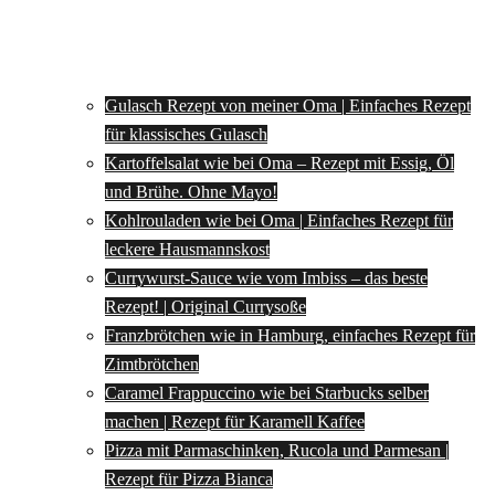
Gulasch Rezept von meiner Oma | Einfaches Rezept
für klassisches Gulasch
Kartoffelsalat wie bei Oma – Rezept mit Essig, Öl
und Brühe. Ohne Mayo!
Kohlrouladen wie bei Oma | Einfaches Rezept für
leckere Hausmannskost
Currywurst-Sauce wie vom Imbiss – das beste
Rezept! | Original Currysoße
Franzbrötchen wie in Hamburg, einfaches Rezept für
Zimtbrötchen
Caramel Frappuccino wie bei Starbucks selber
machen | Rezept für Karamell Kaffee
Pizza mit Parmaschinken, Rucola und Parmesan |
Rezept für Pizza Bianca