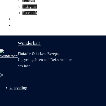
Pinterest
Instagram
Facebook
Motivation
Wunderbar in English
Wunderbar!
Einfache & leckere Rezepte,
Upcycling-Ideen und Deko rund um
das Jahr.
Menü
schließen
Upcycling