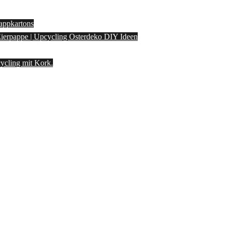
appkartons
 Eierpappe | Upcycling Osterdeko DIY Ideen
ycling mit Kork.