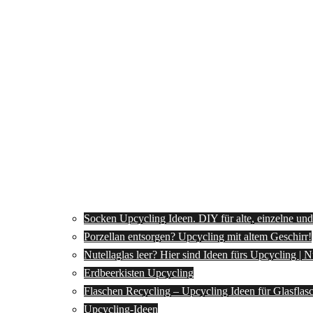
Socken Upcycling Ideen. DIY für alte, einzelne un
Porzellan entsorgen? Upcycling mit altem Geschirr!
Nutellaglas leer? Hier sind Ideen fürs Upcycling | 
Erdbeerkisten Upcycling
Flaschen Recycling – Upcycling Ideen für Glasflas
Upcycling-Ideen