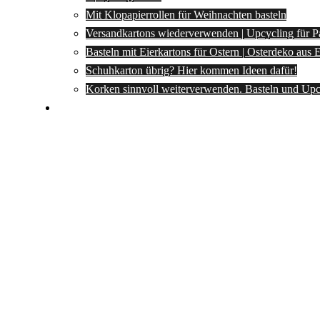
Mit Klopapierrollen für Weihnachten basteln
Versandkartons wiederverwenden | Upcycling für P
Basteln mit Eierkartons für Ostern | Osterdeko aus
Schuhkarton übrig? Hier kommen Ideen dafür!
Korken sinnvoll weiterverwenden. Basteln und Upc
Spartipps