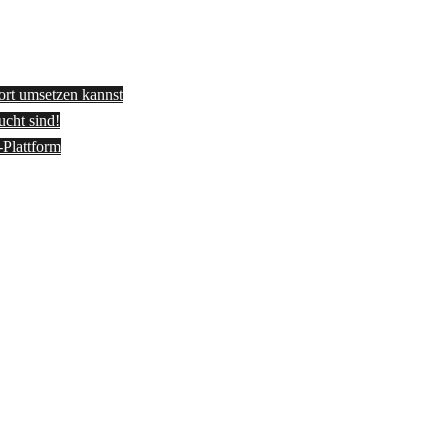
fort umsetzen kannst
ucht sind!
-Plattform