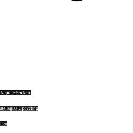
d kaputte Socken.
Nutellaglas Upcycling
chen