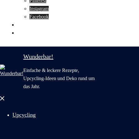
Pinterest
Instagram
Facebook
Motivation
Wunderbar in English
Wunderbar!
Einfache & leckere Rezepte,
Upcycling-Ideen und Deko rund um
das Jahr.
Menü
schließen
Upcycling