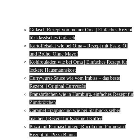
Gulasch Rezept von meiner Oma | Einfaches Rezept
für klassisches Gulasch
Kartoffelsalat wie bei Oma – Rezept mit Essig, Öl
und Brühe. Ohne Mayo!
Kohlrouladen wie bei Oma | Einfaches Rezept für
leckere Hausmannskost
Currywurst-Sauce wie vom Imbiss – das beste
Rezept! | Original Currysoße
Franzbrötchen wie in Hamburg, einfaches Rezept für
Zimtbrötchen
Caramel Frappuccino wie bei Starbucks selber
machen | Rezept für Karamell Kaffee
Pizza mit Parmaschinken, Rucola und Parmesan |
Rezept für Pizza Bianca