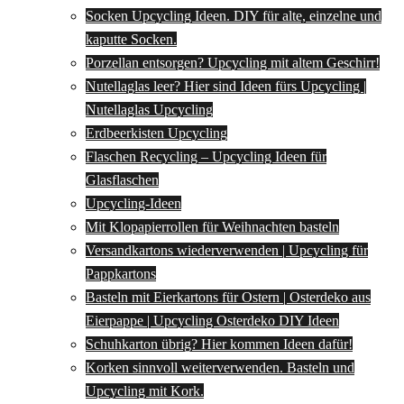
Socken Upcycling Ideen. DIY für alte, einzelne und
kaputte Socken.
Porzellan entsorgen? Upcycling mit altem Geschirr!
Nutellaglas leer? Hier sind Ideen fürs Upcycling |
Nutellaglas Upcycling
Erdbeerkisten Upcycling
Flaschen Recycling – Upcycling Ideen für
Glasflaschen
Upcycling-Ideen
Mit Klopapierrollen für Weihnachten basteln
Versandkartons wiederverwenden | Upcycling für
Pappkartons
Basteln mit Eierkartons für Ostern | Osterdeko aus
Eierpappe | Upcycling Osterdeko DIY Ideen
Schuhkarton übrig? Hier kommen Ideen dafür!
Korken sinnvoll weiterverwenden. Basteln und
Upcycling mit Kork.